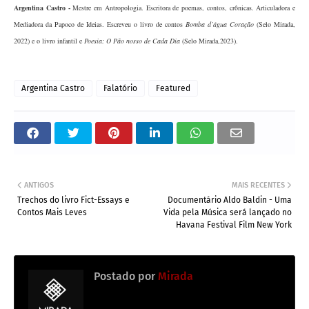
Argentina Castro
-
Mestre em Antropologia. Escritora de poemas, contos, crônicas. Articuladora e
Mediadora da Papoco de Ideias. Escreveu o livro de contos
Bomba d’água Coração
(Selo Mirada,
2022) e o livro infantil e
Poesia: O Pão nosso de Cada Dia
(Selo Mirada,2023).
Argentina Castro
Falatório
Featured
ANTIGOS
MAIS RECENTES
Trechos do livro Fict-Essays e
Documentário Aldo Baldin - Uma
Contos Mais Leves
Vida pela Música será lançado no
Havana Festival Film New York
Postado por
Mirada