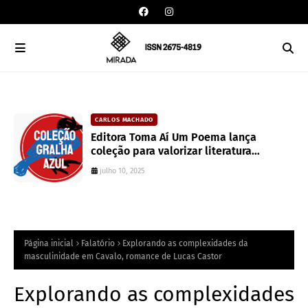
CARLOS MACHADO
an
Editora Toma Aí Um Poema lança
coleção para valorizar literatura
paranaense
julho 10, 2025
Página inicial
Falatório
Explorando as complexidades da
masculinidade em Cavalo, romance de Lucas Castor
Explorando as complexidades