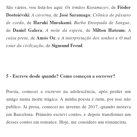
Fiódor
São vários, vou listá-los aqui:
Os irmãos Karamazov
, de
Dostoiévski
José Saramago
;
A caverna,
de
;
Crônica do pássaro
Haruki Murakami
de corda
, de
;
Barba Ensopada
de Sangue
,
Daniel Galera
Milton Hatoum
de
;
A noite da espera
, de
;
A
Amós Oz
caixa preta
, de
; e
A interpretação dos sonhos
e
O mal
Sigmund Freud
estar da civilizaçã
o, de
.
5 - Escreve desde quando? Como começou a escrever?
Poesia, comecei a escrever na adolescência, após perder um
amigo numa morte trágica. A minha poesia é ruim, por isso não
publico. Já prosa, comecei no inverno de 2017, quando morava
em Barcelona. Primeiro escrevi contos, e depois transformei um
desses contos em romance. Hoje, me considero um romancista.