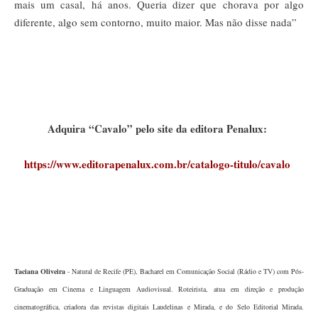
mais um casal, há anos. Queria dizer que chorava por algo
diferente, algo sem contorno, muito maior. Mas não disse nada”
Adquira “Cavalo” pelo site da editora Penalux:
https://www.editorapenalux.com.br/catalogo-titulo/cavalo
Taciana Oliveira
- Natural de Recife (PE), Bacharel em Comunicação Social (Rádio e TV) com Pós-
Graduação em Cinema e Linguagem Audiovisual. Roteirista, atua em direção e produção
cinematográfica, criadora das revistas digitais Laudelinas e Mirada, e do Selo Editorial Mirada.