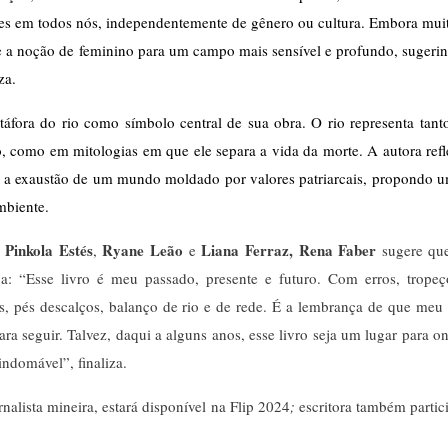
ntes em todos nós, independentemente de gênero ou cultura. Embora muit
 a noção de feminino para um campo mais sensível e profundo, sugerin
za.
táfora do rio como símbolo central de sua obra. O rio representa tanto
, como em mitologias em que ele separa a vida da morte. A autora refle
r a exaustão de um mundo moldado por valores patriarcais, propondo u
mbiente. 
 Pinkola Estés
Ryane Leão
Liana Ferraz,
Rena Faber
,
e
sugere qu
a: “Esse livro é meu passado, presente e futuro. Com erros, tropeç
, pés descalços, balanço de rio e de rede. É a lembrança de que meu 
a seguir. Talvez, daqui a alguns anos, esse livro seja um lugar para o
indomável”, finaliza.
rnalista mineira, estará disponível na Flip 2024
;
escritora também partic