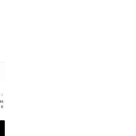
S
as
II