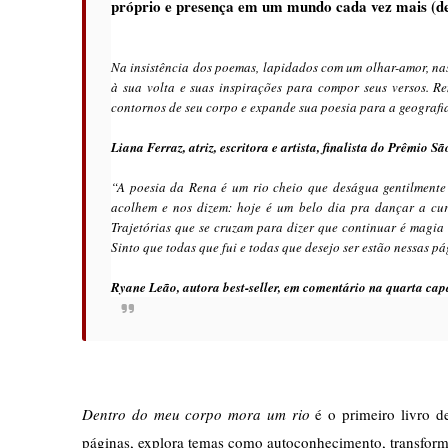
próprio e presença em um mundo cada vez mais (de
Na insistência dos poemas, lapidados com um olhar-amor, nas
à sua volta e suas inspirações para compor seus versos. R
contornos de seu corpo e expande sua poesia para a geografia
Liana Ferraz, atriz, escritora e artista, finalista do Prêmio S
“A poesia da Rena é um rio cheio que deságua gentilmente
acolhem e nos dizem: hoje é um belo dia pra dançar a cur
Trajetórias que se cruzam para dizer que continuar é magia
Sinto que todas que fui e todas que desejo ser estão nessas p
Ryane Leão, autora best-seller, em comentário na quarta cap
Dentro do meu corpo mora um rio
 é o primeiro livro d
páginas, explora temas como autoconhecimento, transformaçã