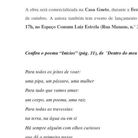
Casa Gueto
Fest
A obra será comercializada na
, durante a
de outubro. A autora também tem evento de lançament
17h, no Espaço Comum Luiz Estrela (Rua Manaus, n.° 34
Confira o poema “Inícios” (pág. 31), de
“
Dentro do meu
Para todos os jeitos de voar:
uma pipa, um pássaro, uma mulher
Para tudo que vamos amar:
um corpo, um poema, uma raiz
Para todas as travessias:
na terra, na água ou em si
Há sempre alguém com olhos curiosos
que dá o primeiro passo