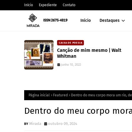
Início
Expediente
Contato
Início
Destaques
CAIXA DE POESIA
 lança
Canção de mim mesmo | Walt
atura
Whitman
junho 10, 2022
Página inicial
Featured
Dentro do meu corpo mora um rio, de
Dentro do meu corpo mora
Mirada
outubro 09, 2024