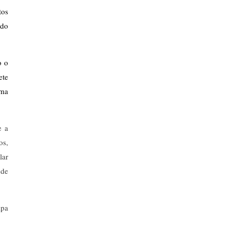
os 
do 
 o 
te 
ma 
e a
os,
lar
nde
ipa