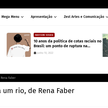
Mega Menu
Apresentação
Zest Artes e Comunicação
DAVISON SOUZA
10 anos da política de cotas raciais no
Brasil: um ponto de ruptura na
colonialidade
junho 10, 2022
 Rena Faber
 um rio, de Rena Faber