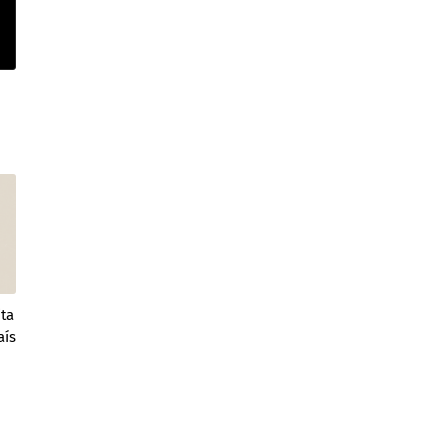
ta
aís