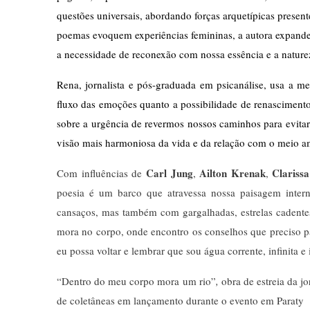
questões universais, abordando forças arquetípicas prese
poemas evoquem experiências femininas, a autora expande
a necessidade de reconexão com nossa essência e a nature
Rena, jornalista e pós-graduada em psicanálise, usa a me
fluxo das emoções quanto a possibilidade de renascimento
sobre a urgência de revermos nossos caminhos para evita
visão mais harmoniosa da vida e da relação com o meio a
Carl Jung
Ailton Krenak
Clarissa
Com influências de
,
,
poesia é um barco que atravessa nossa paisagem intern
cansaços, mas também com gargalhadas, estrelas cadentes
mora no corpo, onde encontro os conselhos que preciso par
eu possa voltar e lembrar que sou água corrente, infinita e 
“Dentro do meu corpo mora um rio”
,
obra de estreia da jo
de coletâneas em lançamento durante o evento em Paraty