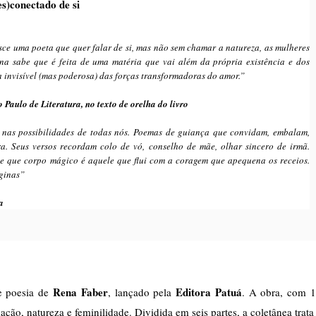
s)conectado de si
ce uma poeta que quer falar de si, mas não sem chamar a natureza, as mulheres
ena sabe que é feita de uma matéria que vai além da própria existência e dos
 invisível (mas poderosa) das forças transformadoras do amor.”
ão Paulo de Literatura, no texto de orelha do livro
 nas possibilidades de todas nós. Poemas de guiança que convidam, embalam,
a. Seus versos recordam colo de vó, conselho de mãe, olhar sincero de irmã.
 e que corpo mágico é aquele que flui com a coragem que apequena os receios.
áginas”
a
 Rena Faber
Editora Patuá
e poesia de
, lançado pela 
. A obra, com 1
o, natureza e feminilidade. Dividida em seis partes, a coletânea trata 