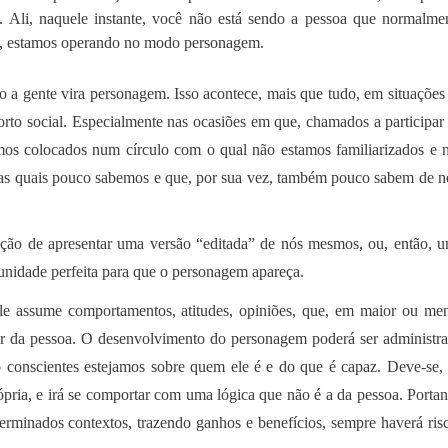
. Ali, naquele instante, você não está sendo a pessoa que normalme
ê, estamos operando no modo personagem.
 a gente vira personagem. Isso acontece, mais que tudo, em situações
rto social. Especialmente nas ocasiões em que, chamados a participar
omos colocados num círculo com o qual não estamos familiarizados e 
das quais pouco sabemos e que, por sua vez, também pouco sabem de n
tação de apresentar uma versão “editada” de nós mesmos, ou, então, 
tunidade perfeita para que o personagem apareça.
ele assume comportamentos, atitudes, opiniões, que, em maior ou me
r da pessoa. O desenvolvimento do personagem poderá ser administr
o conscientes estejamos sobre quem ele é e do que é capaz. Deve-se,
ópria, e irá se comportar com uma lógica que não é a da pessoa. Portan
rminados contextos, trazendo ganhos e benefícios, sempre haverá ris