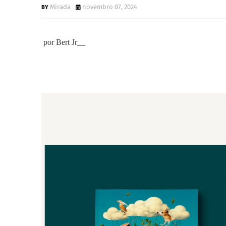
Mirada
novembro 07, 2024
por Bert Jr__