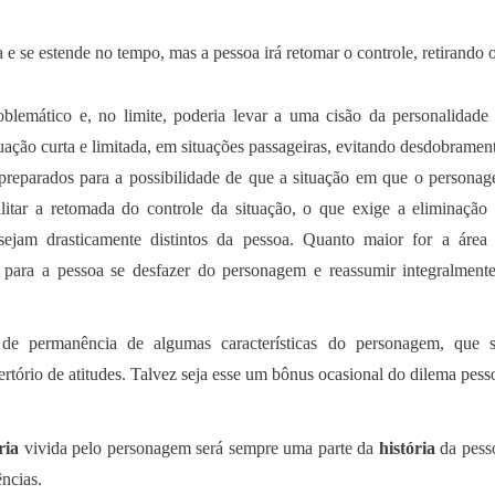
e se estende no tempo, mas a pessoa irá retomar o controle, retirando
blemático e, no limite, poderia levar a uma cisão da personalidade
uação curta e limitada, em situações passageiras, evitando desdobramen
preparados para a possibilidade de que a situação em que o persona
litar a retomada do controle da situação, o que exige a eliminação
ejam drasticamente distintos da pessoa. Quanto maior for a área
rá para a pessoa se desfazer do personagem e reassumir integralment
e permanência de algumas características do personagem, que 
ertório de atitudes. Talvez seja esse um bônus ocasional do dilema pess
ria
vivida pelo personagem será sempre uma parte da
história
da pess
ncias.