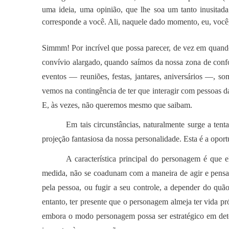
uma ideia, uma opinião, que lhe soa um tanto inusitada
corresponde a você. Ali, naquele dado momento, eu, voc
Simmm! Por incrível que possa parecer, de vez em quando
convívio alargado, quando saímos da nossa zona de confo
eventos — reuniões, festas, jantares, aniversários —, s
vemos na contingência de ter que interagir com pessoas 
E, às vezes, não queremos mesmo que saibam.
Em tais circunstâncias, naturalmente surge a ten
projeção fantasiosa da nossa personalidade. Esta é a opor
A característica principal do personagem é que 
medida, não se coadunam com a maneira de agir e pensa
pela pessoa, ou fugir a seu controle, a depender do quã
entanto, ter presente que o personagem almeja ter vida pr
embora o modo personagem possa ser estratégico em dete