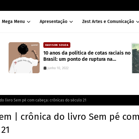
Mega Menu
Apresentação
Zest Artes e Comunicação
DAVISON SOUZA
10 anos da política de cotas raciais no
Brasil: um ponto de ruptura na
colonialidade
junho 10, 2022
o livro Sem pé com cabeça: crônicas do século 21
m | crônica do livro Sem pé co
 21