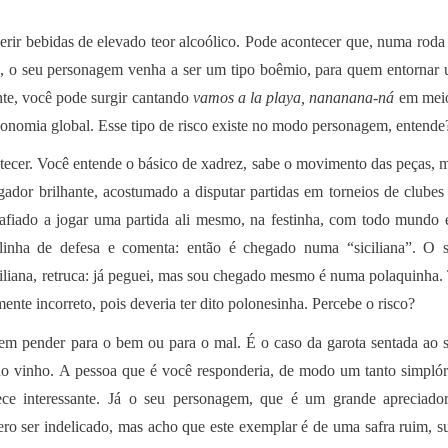
r bebidas de elevado teor alcoólico. Pode acontecer que, numa roda
o, o seu personagem venha a ser um tipo boêmio, para quem entornar
te, você pode surgir cantando
vamos a la playa, nananana-ná
em mei
conomia global. Esse tipo de risco existe no modo personagem, entende
ntecer. Você entende o básico de xadrez, sabe o movimento das peças, 
dor brilhante, acostumado a disputar partidas em torneios de clubes
safiado a jogar uma partida ali mesmo, na festinha, com todo mundo
 linha de defesa e comenta: então é chegado numa “siciliana”. O 
iliana, retruca: já peguei, mas sou chegado mesmo é numa polaquinha.
nte incorreto, pois deveria ter dito polonesinha. Percebe o risco?
 pender para o bem ou para o mal. É o caso da garota sentada ao 
do vinho. A pessoa que é você responderia, de modo um tanto simplór
ce interessante. Já o seu personagem, que é um grande apreciado
ro ser indelicado, mas acho que este exemplar é de uma safra ruim, s