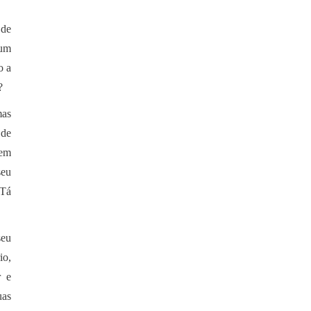
 de
 um
o a
?
mas
 de
 em
seu
 Tá
seu
io,
r e
uas