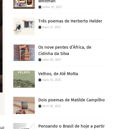
Whitman
junho 10, 2022
Três poemas de Herberto Helder
maio 27, 2022
Os nove pentes d’África, de
Cidinha da Silva
julho 09, 2021
Velhos, de Alê Motta
maio 24, 2020
Dois poemas de Matilde Campilho
abril 08, 2022
Pensando o Brasil de hoje a partir
sar