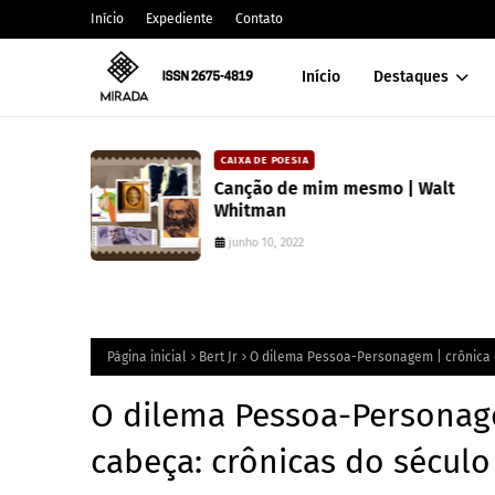
Início
Expediente
Contato
Início
Destaques
CAIXA DE POESIA
 lança
Canção de mim mesmo | Walt
atura
Whitman
junho 10, 2022
Página inicial
Bert Jr
O dilema Pessoa-Personagem | crônica d
O dilema Pessoa-Personage
cabeça: crônicas do século