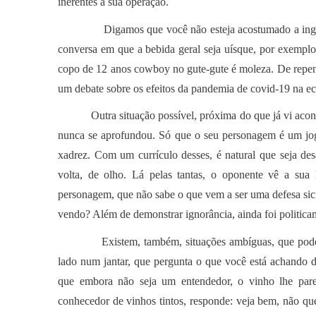
inerentes à sua operação.
Digamos que você não esteja acostumado a ingeri
conversa em que a bebida geral seja uísque, por exempl
copo de 12 anos cowboy no gute-gute é moleza. De repen
um debate sobre os efeitos da pandemia de covid-19 na e
Outra situação possível, próxima do que já vi aco
nunca se aprofundou. Só que o seu personagem é um joga
xadrez. Com um currículo desses, é natural que seja de
volta, de olho. Lá pelas tantas, o oponente vê a sua
personagem, que não sabe o que vem a ser uma defesa sic
vendo? Além de demonstrar ignorância, ainda foi politicame
Existem, também, situações ambíguas, que podem
lado num jantar, que pergunta o que você está achando 
que embora não seja um entendedor, o vinho lhe pare
conhecedor de vinhos tintos, responde: veja bem, não que