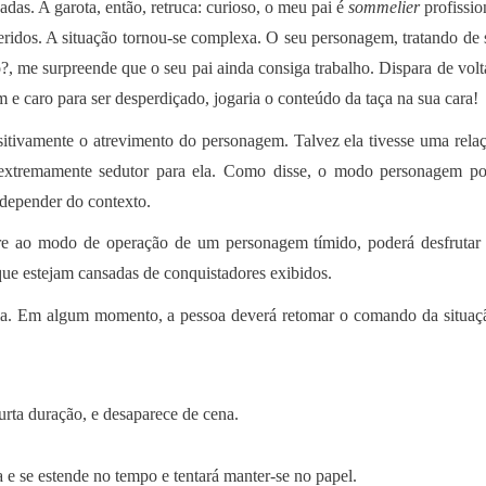
adas. A garota, então, retruca: curioso, o meu pai é
sommelier
profissio
eridos. A situação tornou-se complexa. O seu personagem, tratando de 
?, me surpreende que o seu pai ainda consiga trabalho. Dispara de volt
m e caro para ser desperdiçado, jogaria o conteúdo da taça na sua cara!
ositivamente o atrevimento do personagem. Talvez ela tivesse uma rela
 extremamente sedutor para ela. Como disse, o modo personagem p
 depender do contexto.
re ao modo de operação de um personagem tímido, poderá desfrutar
que estejam cansadas de conquistadores exibidos.
cia. Em algum momento, a pessoa deverá retomar o comando da situaç
rta duração, e desaparece de cena.
e se estende no tempo e tentará manter-se no papel.