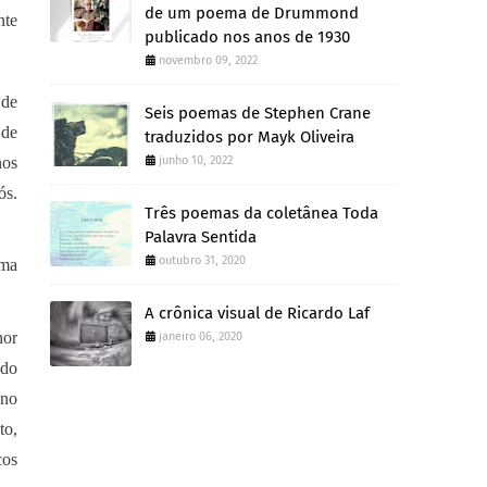
de um poema de Drummond
nte
publicado nos anos de 1930
novembro 09, 2022
 de
Seis poemas de Stephen Crane
 de
traduzidos por Mayk Oliveira
nos
junho 10, 2022
ós.
Três poemas da coletânea Toda
Palavra Sentida
outubro 31, 2020
uma
A crônica visual de Ricardo Laf
nor
janeiro 06, 2020
ado
 no
to,
cos