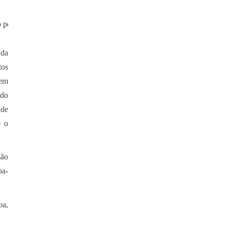
 o personagem de cena.
 da
tos
gem
 do
 de
e o
são
oa-
oa,