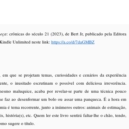
beça
:
crônicas do século 21 (2023), de Bert Jr, publicado pela Editora
 Kindle Unlimited neste link:
https://a.co/d/7daGMBZ
, em que se projetam temas, curiosidades e cenários da experiência
te, o inusitado escrutinam o possível com deliciosa irreverência.
mesmo maluquice, acaba por revelar-se parte de uma técnica pouco
o se faz ao desenformar um bolo ou assar uma panqueca. É a hora em
omia é tema recorrente, junto a inúmeros outros: animais de estimação,
, história(s), etc. Quem ler este livro sentirá faltar-lhe o chão, tendo,
mo sugere o título.