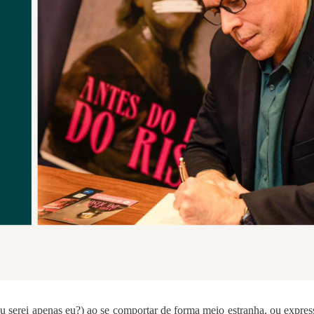
 serei apenas eu?) ao se comportar de forma meio estranha, ou expres