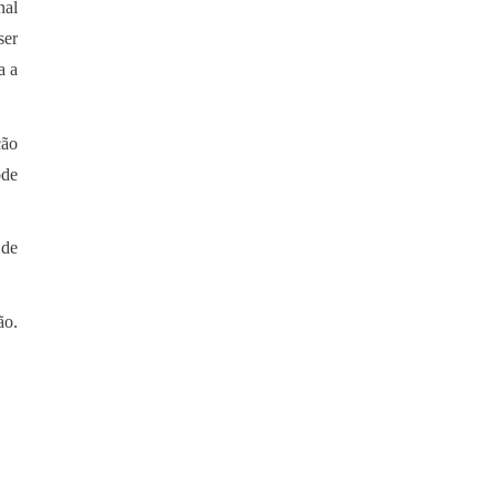
nal
ser
a a
ção
ode
 de
ão.