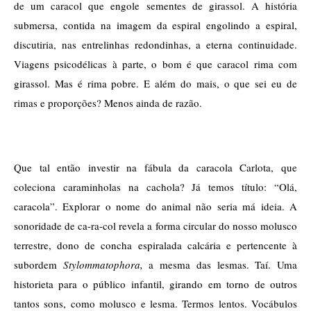
de um caracol que engole sementes de girassol. A história 
submersa, contida na imagem da espiral engolindo a espiral, 
discutiria, nas entrelinhas redondinhas, a eterna continuidade. 
Viagens psicodélicas à parte, o bom é que caracol rima com 
girassol. Mas é rima pobre. E além do mais, o que sei eu de 
rimas e proporções? Menos ainda de razão.
Que tal então investir na fábula da caracola Carlota, que 
coleciona caraminholas na cachola? Já temos título: “Olá, 
caracola”. Explorar o nome do animal não seria má ideia. A 
sonoridade de ca-ra-col revela a forma circular do nosso molusco 
terrestre, dono de concha espiralada calcária e pertencente à 
subordem 
Stylommatophora
,
 a mesma das 
lesmas
. Taí. Uma 
historieta para o público infantil, girando em torno de outros 
tantos sons, como molusco e lesma. Termos lentos. Vocábulos 