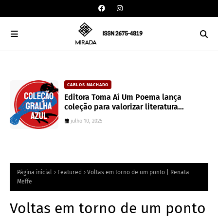
CARLOS MACHADO
an
Editora Toma Aí Um Poema lança
coleção para valorizar literatura
paranaense
julho 10, 2025
Página inicial
Featured
Voltas em torno de um ponto | Renata
Meffe
Voltas em torno de um ponto