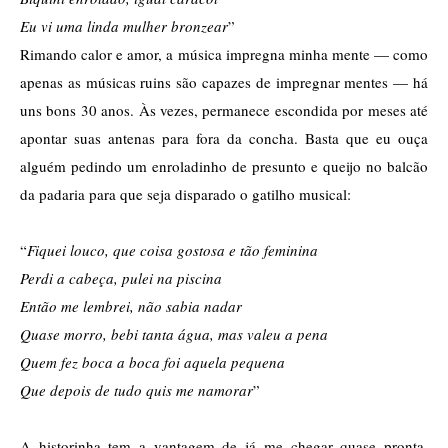
Eu vi uma linda mulher bronzear
”
Rimando calor e amor, a música impregna minha mente — como 
apenas as músicas ruins são capazes de impregnar mentes — há 
uns bons 30 anos. Às vezes, permanece escondida por meses até 
apontar suas antenas para fora da concha. Basta que eu ouça 
alguém pedindo um enroladinho de presunto e queijo no balcão 
da padaria para que seja disparado o gatilho musical:
“
Fiquei louco, que coisa gostosa e tão feminina
Perdi a cabeça, pulei na piscina
Então me lembrei, não sabia nadar
Quase morro, bebi tanta água, mas valeu a pena
Quem fez boca a boca foi aquela pequena
Que depois de tudo quis me namorar
”
A historinha tem a vantagem de já me chegar quase pronta, 