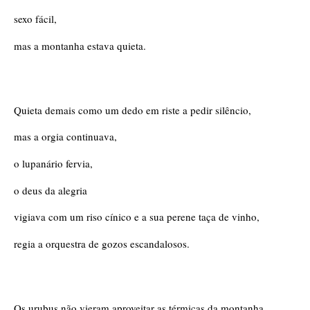
sexo fácil,
mas a montanha estava quieta.
Quieta demais como um dedo em riste a pedir silêncio, 
mas a orgia continuava,
o lupanário fervia,
o deus da alegria
vigiava com um riso cínico e a sua perene taça de vinho,
regia a orquestra de gozos escandalosos.
Os urubus não vieram aproveitar as térmicas da montanha,