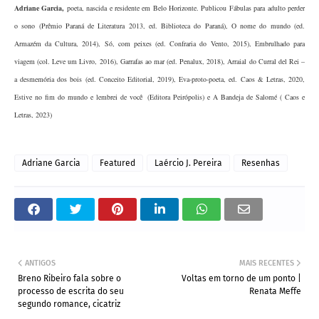
Adriane Garcia
,
poeta, nascida e residente em Belo Horizonte. Publicou Fábulas para adulto perder
o sono (Prêmio Paraná de Literatura 2013, ed. Biblioteca do Paraná), O nome do mundo (ed.
Armazém da Cultura, 2014), Só, com peixes (ed. Confraria do Vento, 2015), Embrulhado para
viagem (col. Leve um Livro, 2016), Garrafas ao mar (ed. Penalux, 2018), Arraial do Curral del Rei –
a desmemória dos bois (ed. Conceito Editorial, 2019), Eva-proto-poeta, ed. Caos & Letras, 2020,
Estive no fim do mundo e lembrei de você (Editora Peirópolis) e A Bandeja de Salomé ( Caos e
Letras, 2023)
Adriane Garcia
Featured
Laércio J. Pereira
Resenhas
ANTIGOS
MAIS RECENTES
Breno Ribeiro fala sobre o
Voltas em torno de um ponto |
processo de escrita do seu
Renata Meffe
segundo romance, cicatriz