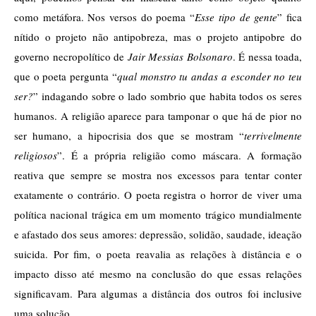
como metáfora. Nos versos do poema “
Esse tipo de gente
” fica 
nítido o projeto não antipobreza, mas o projeto antipobre do 
governo necropolítico de 
Jair Messias Bolsonaro
. É nessa toada, 
que o poeta pergunta “
qual monstro tu andas a esconder no teu 
ser?
” indagando sobre o lado sombrio que habita todos os seres 
humanos. A religião aparece para tamponar o que há de pior no 
ser humano, a hipocrisia dos que se mostram “
terrivelmente 
religiosos
”. É a própria religião como máscara. A formação 
reativa que sempre se mostra nos excessos para tentar conter 
exatamente o contrário. O poeta registra o horror de viver uma 
política nacional trágica em um momento trágico mundialmente 
e afastado dos seus amores: depressão, solidão, saudade, ideação 
suicida. Por fim, o poeta reavalia as relações à distância e o 
impacto disso até mesmo na conclusão do que essas relações 
significavam. Para algumas a distância dos outros foi inclusive 
uma solução.