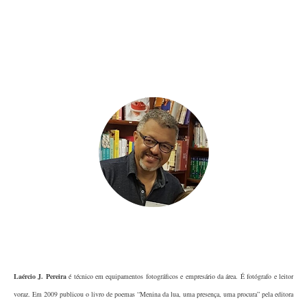
Laércio J. Pereira
é técnico em equipamentos fotográficos e empresário da área. É fotógrafo e leitor
voraz. Em 2009 publicou o livro de poemas “Menina da lua, uma presença, uma procura” pela editora