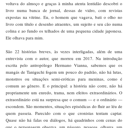
voltava do almoço e graças à minha atenta lentidão descobri o
livro numa banca de jornal, dessas de vidro, com revistas
expostas na vitrine. Eu, o homem que vagava, bati o olho no
livro com título e desenho atraentes, um sujeito e seu cão numa
colina e ao fundo os telhados de uma pequena cidade japonesa.
Ele olhava para mim.
São 22 histórias breves, às vezes interligadas, além de uma
entrevista com o autor, que morreu em 2017. Na introdução
escrita pelo antropólogo Hermano Vianna, sabemos que os
mangás de Taniguchi fogem um pouco do padrão, não há lutas,
monstros ou situações semi-eróticas para meninas, como é
comum ao gênero. E o principal: a história não corre, não há
propriamente um enredo, trama, nem efeitos extraordinários. O
extraordinário está na surpresa que o comum — e o ordinário —
escondem. São momentos, situações episódicas do fluir ao léu de
quem passeia. Parecido com o que cronistas tentam captar.
Quase não há falas ou diálogos, há quadrinhos com cenas do
que o personagem observa, um pássaro, pessoas, olhares, um