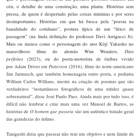
céu, o detalhe de uma construção, uma planta. Histórias sem
pressa, de quem é despertado pelas coisas mínimas e por seres
desimportantes. Histórias em que há busca pela “poesia na
banalidade do cotidiano”, postura típica de um “lírico de
passagem” (na linda definição do professor Davi Arrigucci Jr).
Mais ou menos como o personagem do ator Kōji Yakusho no
maravilhoso filme do alemão Wim Wenders,
Dias
perfeitos
(2023), ou do poeta-motorista de ônibus vivido
por
Adam Driver em
Patterson
(2016), filme do norte-americano
Jim Jarmusch, que também homenageia outro poeta, o pediatra
William Carlos Willians, mestre na criação de poemas que são
verdadeiros “instantâneos fotográficos de uma nitidez quase
sobrenatural”, disse José Paulo Paes. Ainda mais por tudo isso, é
difícil não lembrar e citar mais uma vez Manoel de Barros, as
histórias de
O homem que passeia
são um autêntico tratado geral
das grandezas do ínfimo.
Tanigushi dizia que passear não tem um objetivo e nem limite de