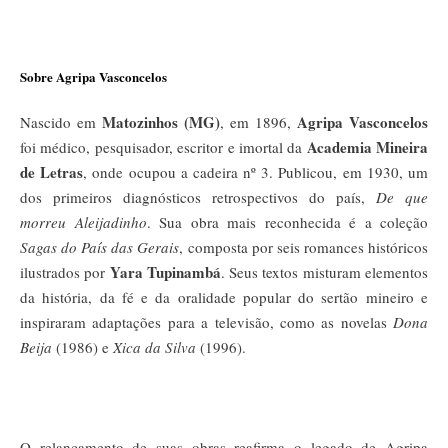
Sobre Agripa Vasconcelos
Matozinhos (MG)
Agripa Vasconcelos
Nascido em
, em 1896,
Academia Mineira
foi médico, pesquisador, escritor e imortal da
de Letras
, onde ocupou a cadeira nº 3. Publicou, em 1930, um
dos primeiros diagnósticos retrospectivos do país,
De que
morreu Aleijadinho
. Sua obra mais reconhecida é a coleção
Sagas do País das Gerais
, composta por seis romances históricos
Yara Tupinambá
ilustrados por
. Seus textos misturam elementos
da história, da fé e da oralidade popular do sertão mineiro e
inspiraram adaptações para a televisão, como as novelas
Dona
Beija
(1986) e
Xica da Silva
(1996).
O relançamento de suas obras reafirma o legado de Agripa