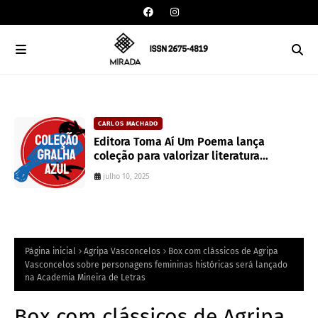
CARLOS MACHADO
an
Editora Toma Aí Um Poema lança
coleção para valorizar literatura
paranaense
julho 10, 2025
Página inicial
Agripa Vasconcelos
Box com clássicos de Agripa
Vasconcelos sobre personagens femininas históricas será lançado
na Academia Mineira de Letras
Box com clássicos de Agripa