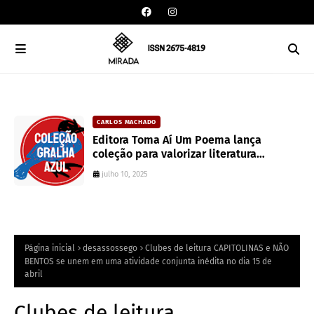
CARLOS MACHADO
an
Editora Toma Aí Um Poema lança
coleção para valorizar literatura
paranaense
julho 10, 2025
Página inicial
desassossego
Clubes de leitura CAPITOLINAS e NÃO
BENTOS se unem em uma atividade conjunta inédita no dia 15 de
abril
Clubes de leitura