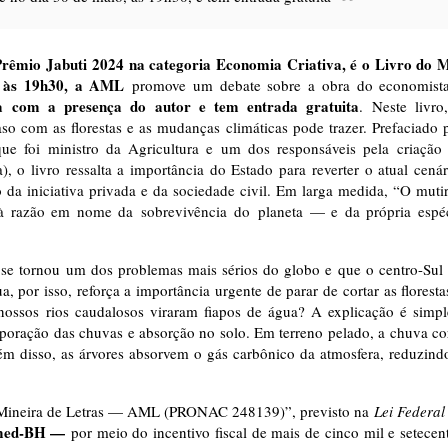
rêmio Jabuti 2024 na categoria Economia Criativa, é o Livro do 
, às 19h30, a AML
promove um debate sobre a obra do economist
a com a presença do autor e tem entrada gratuita
. Neste livro
so com as florestas e as mudanças climáticas pode trazer. Prefaciado 
ue foi ministro da Agricultura e um dos responsáveis pela criação
 o livro ressalta a importância do Estado para reverter o atual cenár
da iniciativa privada e da sociedade civil. Em larga medida, “O muti
 razão em nome da sobrevivência do planeta — e da própria espé
 se tornou um dos problemas mais sérios do globo e que o centro-Sul
, por isso, reforça a importância urgente de parar de cortar as floresta
nossos rios caudalosos viraram fiapos de água? A explicação é simpl
poração das chuvas e absorção no solo. Em terreno pelado, a chuva co
Além disso, as árvores absorvem o gás carbônico da atmosfera, reduzind
 Mineira de Letras — AML (PRONAC 248139)”, previsto na
Lei Federal
nimed-BH —
por meio do incentivo fiscal de mais de cinco mil e setecen