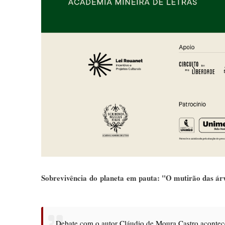
Sobrevivência do planeta em pauta: "O mutirão das ár
Debate com o autor Cláudio de Moura Castro acontece