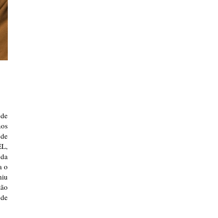
 de
nos
 de
EL,
 da
a o
miu
tão
 de