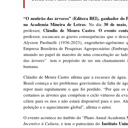
“O mutirão das árvores” (Editora BEI), ganhador do P
na Academia Mineira de Letras
30 de maio
. No dia
Cláudio de Moura Castro
O evento cont
professor,
.
professor,
escancara as graves consequências que o desca
Alysson Paolinelli (1936-2023), engenheiro-agrônomo q
Empresa Brasileira de Pesquisas Agropecuárias (Embrapa),
atuando no papel de maestro de uma concertação ao lado 
das árvores” tem o propósito de ser um chamamento à
humana.
Cláudio de Moura Castro afirma que a escassez de água,
Brasil começa a ter problemas gravíssimos de falta de água
repor mais rapidamente o que foi perdido. “Por que os 
cortamos as árvores que compõem o ciclo virtuoso de eva
célere para os rios e não estará disponível para o uso. 
poluição e o aquecimento global”, afirma o autor.
O evento acontece no âmbito do “Plano Anual Academia
Instituto U
Incentivo à Cultura
, e tem o patrocínio do