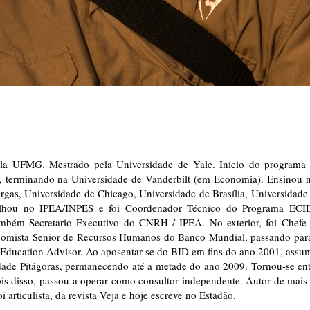
 UFMG. Mestrado pela Universidade de Yale. Inicio do programa
, terminando na Universidade de Vanderbilt (em Economia). Ensinou 
as, Universidade de Chicago, Universidade de Brasília, Universidade
alhou no IPEA/INPES e foi Coordenador Técnico do Programa ECI
mbém Secretario Executivo do CNRH / IPEA. No exterior, foi Chefe
onomista Senior de Recursos Humanos do Banco Mundial, passando par
Education Advisor. Ao aposentar-se do BID em fins do ano 2001, assu
dade Pitágoras, permanecendo até a metade do ano 2009. Tornou-se en
is disso, passou a operar como consultor independente. Autor de mais
 articulista, da revista Veja e hoje escreve no Estadão.