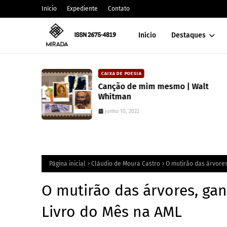
Início
Expediente
Contato
Início
Destaques
CAIXA DE POESIA
 lança
Canção de mim mesmo | Walt
atura
Whitman
junho 10, 2022
Página inicial
Cláudio de Moura Castro
O mutirão das árvores
O mutirão das árvores, gan
Livro do Mês na AML