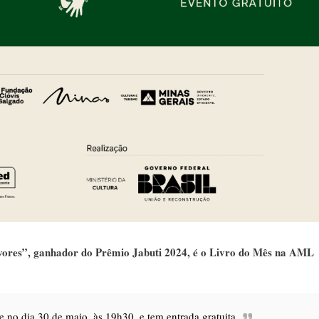
vores”, ganhador do Prêmio Jabuti 2024, é o Livro do Mês na AML
 no dia 30 de maio, às 19h30, e tem entrada gratuita