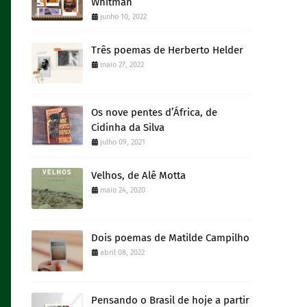
Whitman
junho 10, 2022
Três poemas de Herberto Helder
maio 27, 2022
Os nove pentes d’África, de
Cidinha da Silva
julho 09, 2021
Velhos, de Alê Motta
maio 24, 2020
Dois poemas de Matilde Campilho
abril 08, 2022
Pensando o Brasil de hoje a partir