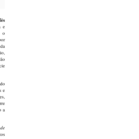
Mês
a e
, o
por
 da
io,
rão
cie
 do
s e
es,
rre
o a
 de
tos