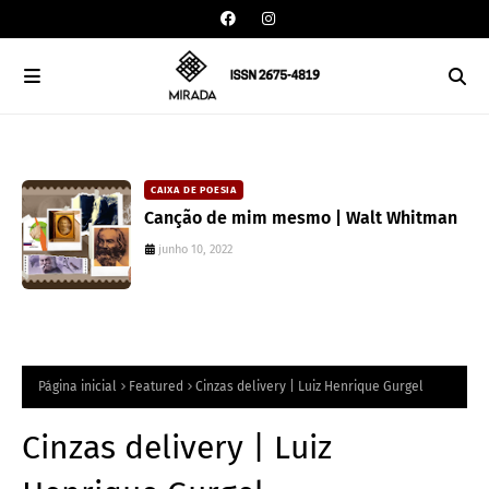
CAIXA DE POESIA
Canção de mim mesmo | Walt Whitman
junho 10, 2022
Página inicial
Featured
Cinzas delivery | Luiz Henrique Gurgel
Cinzas delivery | Luiz