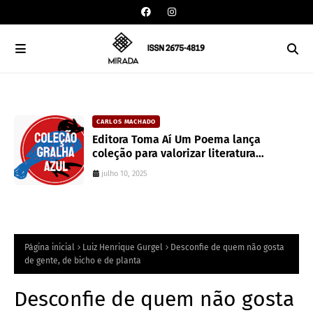
CARLOS MACHADO
an
Editora Toma Aí Um Poema lança
coleção para valorizar literatura
paranaense
julho 10, 2025
Página inicial
Luiz Henrique Gurgel
Desconfie de quem não gosta
de gente, de bicho e de planta
Desconfie de quem não gosta