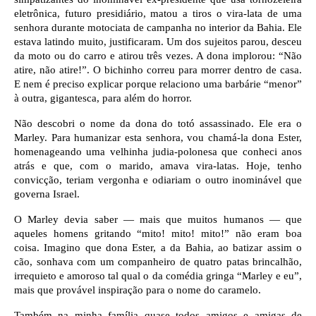
eletrônica, futuro presidiário, matou a tiros o vira-lata de uma 
senhora durante motociata de campanha no interior da Bahia. Ele 
estava latindo muito, justificaram. Um dos sujeitos parou, desceu 
da moto ou do carro e atirou três vezes. A dona implorou: “Não 
atire, não atire!”. O bichinho correu para morrer dentro de casa. 
E nem é preciso explicar porque relaciono uma barbárie “menor” 
à outra, gigantesca, para além do horror.  
Não descobri o nome da dona do totó assassinado. Ele era o 
Marley. Para humanizar esta senhora, vou chamá-la dona Ester, 
homenageando uma velhinha judia-polonesa que conheci anos 
atrás e que, com o marido, amava vira-latas. Hoje, tenho 
convicção, teriam vergonha e odiariam o outro inominável que 
governa Israel.
O Marley devia saber — mais que muitos humanos — que 
aqueles homens gritando “mito! mito! mito!” não eram boa 
coisa. Imagino que dona Ester, a da Bahia, ao batizar assim o 
cão, sonhava com um companheiro de quatro patas brincalhão, 
irrequieto e amoroso tal qual o da comédia gringa “Marley e eu”, 
mais que provável inspiração para o nome do caramelo.
Também na minha família quase todos amigos e amigas de 