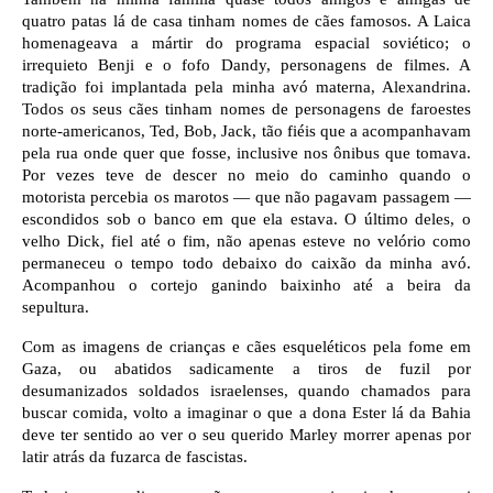
quatro patas lá de casa tinham nomes de cães famosos. A Laica 
homenageava a mártir do programa espacial soviético; o 
irrequieto Benji e o fofo Dandy, personagens de filmes. A 
tradição foi implantada pela minha avó materna, Alexandrina. 
Todos os seus cães tinham nomes de personagens de faroestes 
norte-americanos, Ted, Bob, Jack, tão fiéis que a acompanhavam 
pela rua onde quer que fosse, inclusive nos ônibus que tomava. 
Por vezes teve de descer no meio do caminho quando o 
motorista percebia os marotos — que não pagavam passagem — 
escondidos sob o banco em que ela estava. O último deles, o 
velho Dick, fiel até o fim, não apenas esteve no velório como 
permaneceu o tempo todo debaixo do caixão da minha avó. 
Acompanhou o cortejo ganindo baixinho até a beira da 
sepultura.
Com as imagens de crianças e cães esqueléticos pela fome em 
Gaza, ou abatidos sadicamente a tiros de fuzil por 
desumanizados soldados israelenses, quando chamados para 
buscar comida, volto a imaginar o que a dona Ester lá da Bahia 
deve ter sentido ao ver o seu querido Marley morrer apenas por 
latir atrás da fuzarca de fascistas.