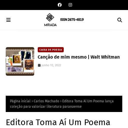
CAIXA DE POESIA
Canção de mim mesmo | Walt Whitman
junho 10, 2022
Página inicial
Carlos Machado
Editora Toma Aí Um Poema lança
coleção para valorizar literatura paranaense
Editora Toma Aí Um Poema