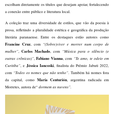
escolham diretamente os títulos que desejam apoiar, fortalecendo 
a conexão entre público e literatura local.
A coleção traz uma diversidade de estilos, que vão da poesia à 
prosa, refletindo a pluralidade estética e geográfica da produção 
literária paranaense. Entre os destaques estão autores como 
Francine Cruz
, com 
“(Sobre)viver e morrer num corpo de 
Carlos Machado
mulher”
, 
, com 
“Música para o silêncio (e 
Fabiano Vianna
outras crônicas)”
, 
, com 
“Te amo, te odeio em 
Jéssica Iancoski
Curitiba”
, e 
, finalista do Prêmio Jabuti 2022, 
com 
“Todos os nomes que não tenho”
. Também há nomes fora 
María Centurión
da capital, como 
, argentina radicada em 
Morretes, autora de“
 dormem as nuvens”.