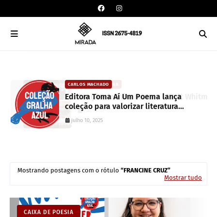
CARLOS MACHADO
CAIXA DE POESIA
Editora Toma Aí Um Poema lança
Canção de mim mesmo | Walt Whitma
coleção para valorizar literatura
junho 10, 2022
paranaense
julho 10, 2025
Mostrando postagens com o rótulo
FRANCINE CRUZ
Mostrar tudo
CAIXA DE POESIA