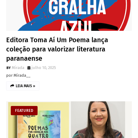
Editora Toma Aí Um Poema lança
coleção para valorizar literatura
paranaense
Mirada
julho 10, 2025
por Mirada__
LEIA MAIS »
FEATURED