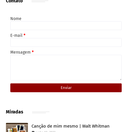
Contato
Nome
E-mail
*
Mensagem
*
Miradas
Canção de mim mesmo | Walt Whitman