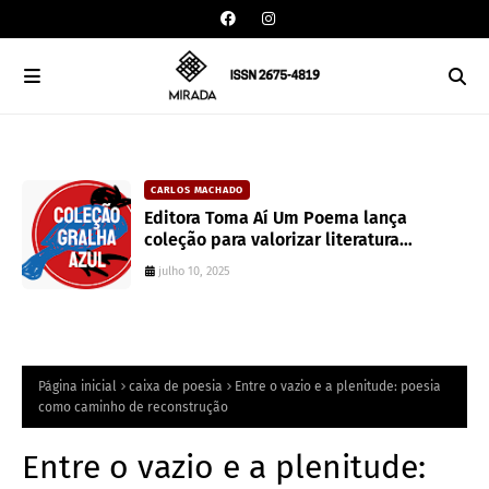
CARLOS MACHADO
an
Editora Toma Aí Um Poema lança
coleção para valorizar literatura
paranaense
julho 10, 2025
Página inicial
caixa de poesia
Entre o vazio e a plenitude: poesia
como caminho de reconstrução
Entre o vazio e a plenitude: