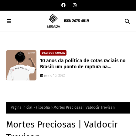
DAVISON SOUZA
an
10 anos da política de cotas raciais no
Brasil: um ponto de ruptura na
colonialidade
junho 10, 2022
Página inicial
Filosofia
Mortes Preciosas | Valdocir Trevisan
Mortes Preciosas | Valdocir