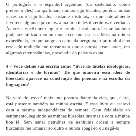
O português e o espanhol argentino (ou castelhano, como 
preferem eles) compartilham muitos significantes, porém, muitas 
vezes com significados bastante distintos, o que naturalmente 
favorece alguns equívocos, a maioria deles divertidos, é verdade. 
Às vezes você quer elogiar e termina insultando. O que também 
pode ser utilizado como uma excelente escusa. Mas, na minha 
experiência, no que tange ao cerne da pergunta, o portunhol e os 
erros de tradução me mostraram que a poesia exata pode, em 
algumas circunstâncias, prescindir da palavra exata.
4 - Você define sua escrita como “livre de tutelas ideológicas, 
identitárias e de formas”. De que maneira essa ideia de 
liberdade aparece na construção dos poemas e na escolha da 
linguagem?
Na verdade, essa é mais uma postura diante da vida, que, claro, 
está presente também na minha escrita. E esse livro eu escrevi 
com a mesma independência de sempre. Com fidelidade ao 
sentimento, seguindo as minhas bússolas internas e com a minha 
boa fé. Sem temer patrulhas de nenhuma ordem e sempre 
buscando me irmanar ao outro e nunca apagá-lo ou negá-lo 