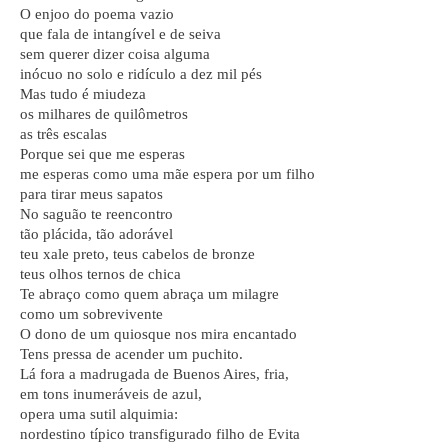
O enjoo do poema vazio
que fala de intangível e de seiva
sem querer dizer coisa alguma
inócuo no solo e ridículo a dez mil pés
Mas tudo é miudeza
os milhares de quilômetros
as três escalas
Porque sei que me esperas
me esperas como uma mãe espera por um filho
para tirar meus sapatos
No saguão te reencontro
tão plácida, tão adorável
teu xale preto, teus cabelos de bronze
teus olhos ternos de chica
Te abraço como quem abraça um milagre
como um sobrevivente
O dono de um quiosque nos mira encantado
Tens pressa de acender um puchito.
Lá fora a madrugada de Buenos Aires, fria,
em tons inumeráveis de azul,
opera uma sutil alquimia:
nordestino típico transfigurado filho de Evita