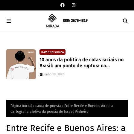
CAIXA DE POESIA
DAVISON SOUZA
Seis poemas de Stephen Crane
10 anos da política de cotas raciais no
traduzidos por Mayk Oliveira
Brasil: um ponto de ruptura na
colonialidade
junho 10, 2022
junho 10, 2022
Página inicial
caixa de poesia
Entre Recife e Buenos Aires: a
cartografia afetiva da poesia de Israel Pinheiro
Entre Recife e Buenos Aires: a