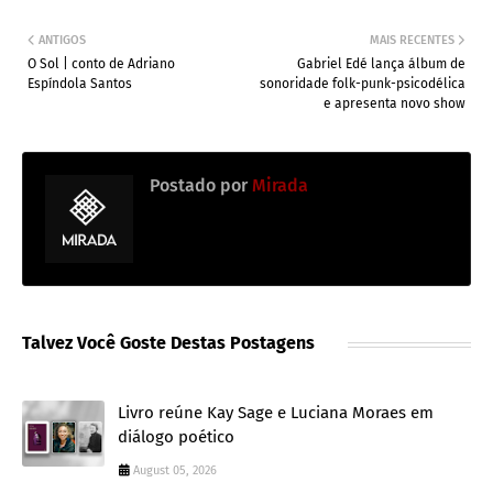
ANTIGOS
MAIS RECENTES
O Sol | conto de Adriano
Gabriel Edé lança álbum de
Espíndola Santos
sonoridade folk-punk-psicodélica
e apresenta novo show
Postado por
Mirada
Talvez Você Goste Destas Postagens
Livro reúne Kay Sage e Luciana Moraes em
diálogo poético
August 05, 2026