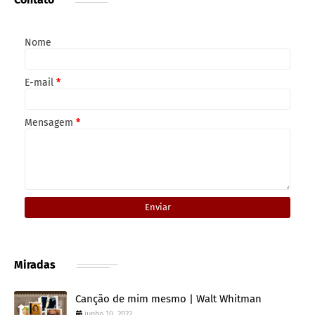
Nome
E-mail
*
Mensagem
*
Miradas
Canção de mim mesmo | Walt Whitman
junho 10, 2022