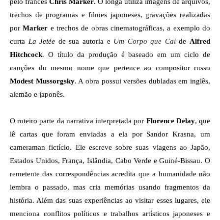
pelo francês 
Chris Marker
. O longa utiliza imagens de arquivos, 
trechos de programas e filmes japoneses, gravações realizadas 
por 
Marker
 e trechos de obras cinematográficas, a exemplo do 
curta 
La Jetée
 de sua autoria e 
Um Corpo que Cai
 de 
Alfred 
Hitchcock
. O título da produção é baseado em um ciclo de 
canções do mesmo nome que pertence ao compositor russo 
Modest Mussorgsky
. A obra possui versões dubladas em inglês, 
alemão e japonês.
O roteiro parte da narrativa interpretada por 
Florence Delay
, que 
lê cartas que foram enviadas a ela por Sandor Krasna, um 
cameraman fictício. Ele escreve sobre suas viagens ao Japão, 
Estados Unidos, França, Islândia, Cabo Verde e Guiné-Bissau. O 
remetente das correspondências acredita que a humanidade não 
lembra o passado, mas cria memórias usando fragmentos da 
história. Além das suas experiências ao visitar esses lugares, ele 
menciona conflitos políticos e trabalhos artísticos japoneses e 