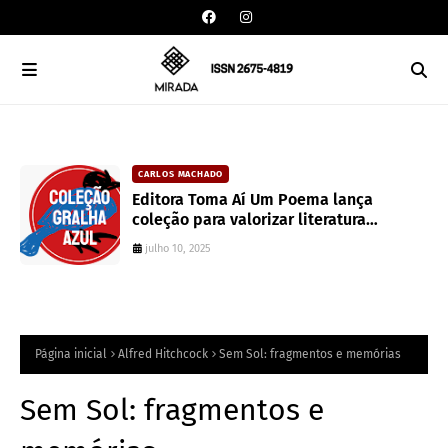
CARLOS MACHADO
an
Editora Toma Aí Um Poema lança
coleção para valorizar literatura
paranaense
julho 10, 2025
Página inicial
Alfred Hitchcock
Sem Sol: fragmentos e memórias
Sem Sol: fragmentos e