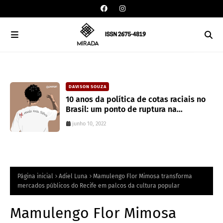
DAVISON SOUZA
10 anos da política de cotas raciais no
Brasil: um ponto de ruptura na
colonialidade
junho 10, 2022
Página inicial
Adiel Luna
Mamulengo Flor Mimosa transforma
mercados públicos do Recife em palcos da cultura popular
Mamulengo Flor Mimosa