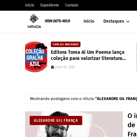
Início
Expediente
Contato
Início
Destaques
CAIXA DE POESIA
 Poema lança
Canção de mim mesmo | Wa
r literatura
Whitman
junho 10, 2022
Mostrando postagens com o rótulo
ALEXANDRE GIL FRAN
O i
ALEXANDRE GIL FRANÇA
de 
Fr