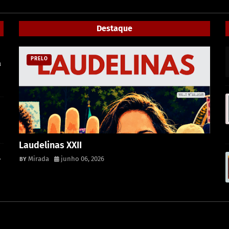
Destaque
PRELO
a
Laudelinas XXII
,
Mirada
junho 06, 2026