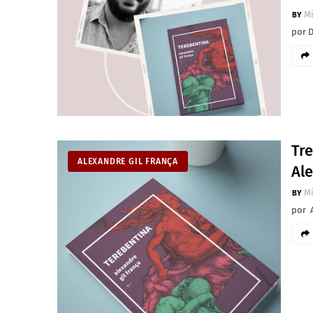
M
por 
Tre
ALEXANDRE GIL FRANÇA
Ale
M
por A