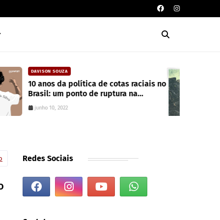
CAIXA DE POESIA
s no
Seis poemas de Stephen Crane
traduzidos por Mayk Oliveira
junho 10, 2022
Redes Sociais
o
o