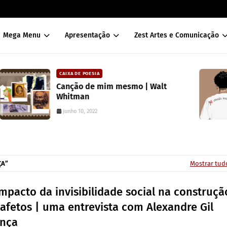
Mega Menu
Apresentação
Zest Artes e Comunicação
DAVISON SOUZA
lt
10 anos da política de cotas raciai
Brasil: um ponto de ruptura na
colonialidade
junho 10, 2022
ÇA
Mostrar tud
mpacto da invisibilidade social na construçã
afetos | uma entrevista com Alexandre Gil
ança