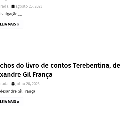
irada
agosto 25, 2023
Divulgação__
LEIA MAIS »
chos do livro de contos Terebentina, de
xandre Gil França
irada
julho 20, 2023
lexandre Gil França ___
LEIA MAIS »