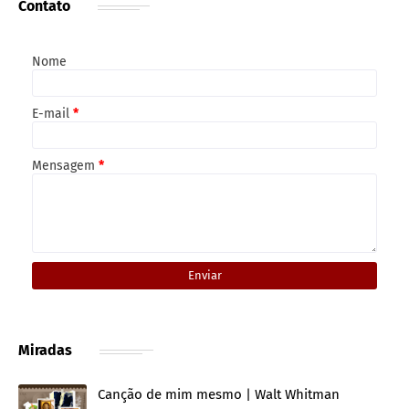
Contato
Nome
E-mail
*
Mensagem
*
Miradas
Canção de mim mesmo | Walt Whitman