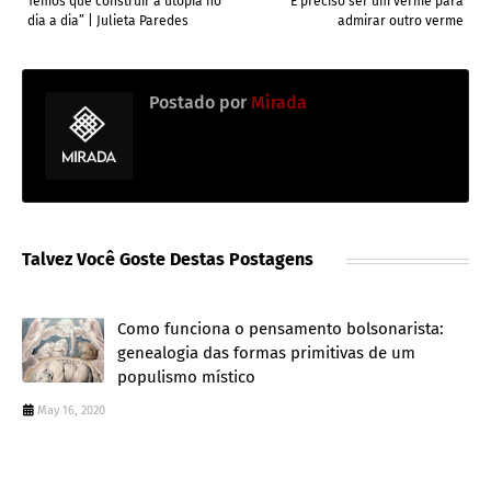
Temos que construir a utopia no
É preciso ser um verme para
dia a dia” | Julieta Paredes
admirar outro verme
Postado por
Mirada
Talvez Você Goste Destas Postagens
Como funciona o pensamento bolsonarista:
genealogia das formas primitivas de um
populismo místico
May 16, 2020