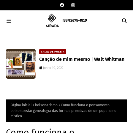
CAIXA DE POESIA
Canção de mim mesmo | Walt Whitman
junho 10, 2022
Página inicial
bolsonarismo
Como funciona o pensamento
bolsonarista: genealogia das formas primitivas de um populismo
místico
Como funciona o