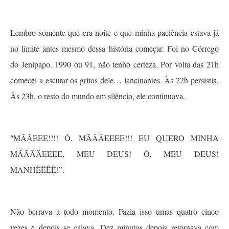
Lembro somente que era noite e que minha paciência estava já
no limite antes mesmo dessa história começar. Foi no Córrego
do Jenipapo. 1990 ou 91, não tenho certeza. Por volta das 21h
comecei a escutar os gritos dele… lancinantes. Às 22h persistia.
Às 23h, o resto do mundo em silêncio, ele continuava.
MÃÃEEE!!!! Ó, MÃÃÃEEEE!!! EU QUERO MINHA
“
MÃÃÃÃEEEE, MEU DEUS! Ó, MEU DEUS!
MANHÊÊÊÊ!”.
Não berrava a todo momento. Fazia isso umas quatro cinco
vezes e depois se calava. Dez minutos depois retornava com