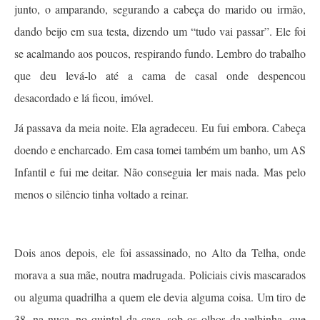
junto, o amparando, segurando a cabeça do marido ou irmão,
dando beijo em sua testa, dizendo um “tudo vai passar”. Ele foi
se acalmando aos poucos, respirando fundo. Lembro do trabalho
que deu levá-lo até a cama de casal onde despencou
desacordado e lá ficou, imóvel.
Já passava da meia noite. Ela agradeceu. Eu fui embora. Cabeça
doendo e encharcado. Em casa tomei também um banho, um AS
Infantil e fui me deitar. Não conseguia ler mais nada. Mas pelo
menos o silêncio tinha voltado a reinar.
Dois anos depois, ele foi assassinado, no Alto da Telha, onde
morava a sua mãe, noutra madrugada. Policiais civis mascarados
ou alguma quadrilha a quem ele devia alguma coisa. Um tiro de
38, na nuca, no quintal da casa, sob os olhos da velhinha, que