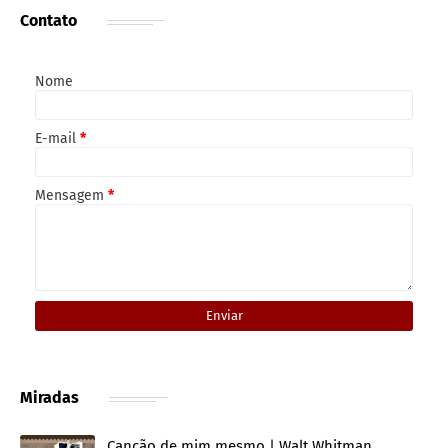
Contato
Nome
E-mail
*
Mensagem
*
Miradas
Canção de mim mesmo | Walt Whitman