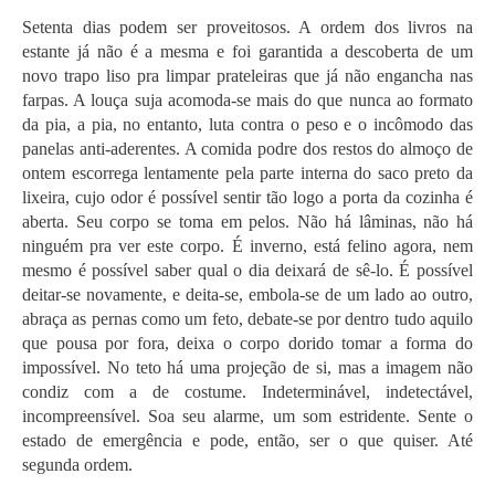
Setenta dias podem ser proveitosos. A ordem dos livros na
estante já não é a mesma e foi garantida a descoberta de um
novo trapo liso pra limpar prateleiras que já não engancha nas
farpas. A louça suja acomoda-se mais do que nunca ao formato
da pia, a pia, no entanto, luta contra o peso e o incômodo das
panelas anti-aderentes. A comida podre dos restos do almoço de
ontem escorrega lentamente pela parte interna do saco preto da
lixeira, cujo odor é possível sentir tão logo a porta da cozinha é
aberta. Seu corpo se toma em pelos. Não há lâminas, não há
ninguém pra ver este corpo. É inverno, está felino agora, nem
mesmo é possível saber qual o dia deixará de sê-lo. É possível
deitar-se novamente, e deita-se, embola-se de um lado ao outro,
abraça as pernas como um feto, debate-se por dentro tudo aquilo
que pousa por fora, deixa o corpo dorido tomar a forma do
impossível. No teto há uma projeção de si, mas a imagem não
condiz com a de costume. Indeterminável, indetectável,
incompreensível. Soa seu alarme, um som estridente. Sente o
estado de emergência e pode, então, ser o que quiser. Até
segunda ordem.