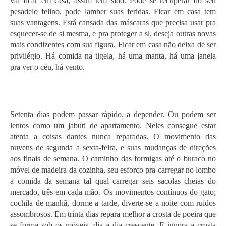
vai ficar em casa, assim tem sido. Pode se recuperar do seu
pesadelo felino, pode lamber suas feridas. Ficar em casa tem
suas vantagens. Está cansada das máscaras que precisa usar pra
esquecer-se de si mesma, e pra proteger a si, deseja outras novas
mais condizentes com sua figura. Ficar em casa não deixa de ser
privilégio. Há comida na tigela, há uma manta, há uma janela
pra ver o céu, há vento.
Setenta dias podem passar rápido, a depender. Ou podem ser
lentos como um jabuti de apartamento. Neles consegue estar
atenta a coisas dantes nunca reparadas. O movimento das
nuvens de segunda a sexta-feira, e suas mudanças de direções
aos finais de semana. O caminho das formigas até o buraco no
móvel de madeira da cozinha, seu esforço pra carregar no lombo
a comida da semana tal qual carregar seis sacolas cheias do
mercado, três em cada mão. Os movimentos contínuos do gato;
cochila de manhã, dorme a tarde, diverte-se a noite com ruídos
assombrosos. Em trinta dias repara melhor a crosta de poeira que
se forma sob os móveis, dia a dia crescente. E ignora a crosta