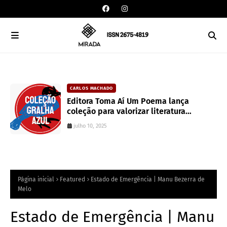
CARLOS MACHADO
an
Editora Toma Aí Um Poema lança
coleção para valorizar literatura
paranaense
julho 10, 2025
Página inicial
Featured
Estado de Emergência | Manu Bezerra de
Melo
Estado de Emergência | Manu