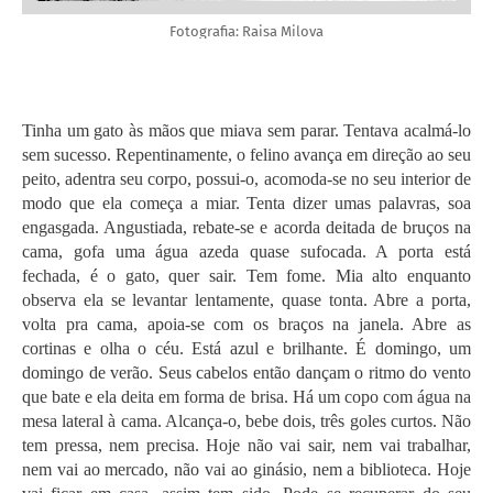
Fotografia: Raisa Milova
Tinha um gato às mãos que miava sem parar. Tentava acalmá-lo
sem sucesso. Repentinamente, o felino avança em direção ao seu
peito, adentra seu corpo, possui-o, acomoda-se no seu interior de
modo que ela começa a miar. Tenta dizer umas palavras, soa
engasgada. Angustiada, rebate-se e acorda deitada de bruços na
cama, gofa uma água azeda quase sufocada. A porta está
fechada, é o gato, quer sair. Tem fome. Mia alto enquanto
observa ela se levantar lentamente, quase tonta. Abre a porta,
volta pra cama, apoia-se com os braços na janela. Abre as
cortinas e olha o céu. Está azul e brilhante. É domingo, um
domingo de verão. Seus cabelos então dançam o ritmo do vento
que bate e ela deita em forma de brisa. Há um copo com água na
mesa lateral à cama. Alcança-o, bebe dois, três goles curtos. Não
tem pressa, nem precisa. Hoje não vai sair, nem vai trabalhar,
nem vai ao mercado, não vai ao ginásio, nem a biblioteca. Hoje