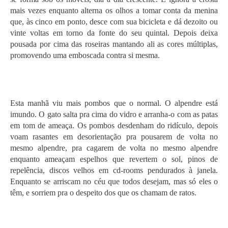
mais vezes enquanto alterna os olhos a tomar conta da menina
que, às cinco em ponto, desce com sua bicicleta e dá dezoito ou
vinte voltas em torno da fonte do seu quintal. Depois deixa
pousada por cima das roseiras mantando ali as cores múltiplas,
promovendo uma emboscada contra si mesma.
Esta manhã viu mais pombos que o normal. O alpendre está
imundo. O gato salta pra cima do vidro e arranha-o com as patas
em tom de ameaça. Os pombos desdenham do ridículo, depois
voam rasantes em desorientação pra pousarem de volta no
mesmo alpendre, pra cagarem de volta no mesmo alpendre
enquanto ameaçam espelhos que revertem o sol, pinos de
repelência, discos velhos em cd-rooms pendurados à janela.
Enquanto se arriscam no céu que todos desejam, mas só eles o
têm, e sorriem pra o despeito dos que os chamam de ratos.