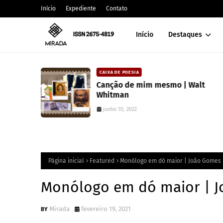
Início
Expediente
Contato
Início
Destaques
CAIXA DE POESIA
Canção de mim mesmo | Walt
Whitman
junho 10, 2022
Página inicial
Featured
Monólogo em dó maior | João Gomes
Monólogo em dó maior | 
Mirada
fevereiro 19, 2021