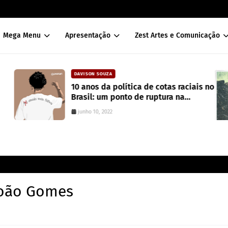
Mega Menu
Apresentação
Zest Artes e Comunicação
DAVISON SOUZA
CA
10 anos da política de cotas raciais no
Se
Brasil: um ponto de ruptura na
tr
colonialidade
junho 10, 2022
João Gomes