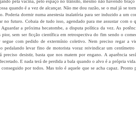
rigando pela vacina, pelo espaço no trânsito, mesmo não havendo braço
nossa quando é a vez de alcançar. Não me dou razão, se o mal já se tor
sto. Poderia dormir numa anestesia inalatória para ser induzido a um c
r no futuro. Cobaia de tudo isso, agendado para me assustar com o 
Aguardar a próxima hecatombe, a disputa política da vez. As potênc
pior, sem ser ficção científica em retrospectiva do fim sendo o come
ior segue com pedido de extermínio coletivo. Nem preciso regar a vi
 pedalando levar fino de motorista voraz reivindicar um centímetro
á preciso desistir, basta que nos matem por engano. A aparência ser
decretado. E nada terá de perdida a bala quando o alvo é a própria vida
 conseguido por todos. Mas tolo é aquele que se acha capaz. Pronto 