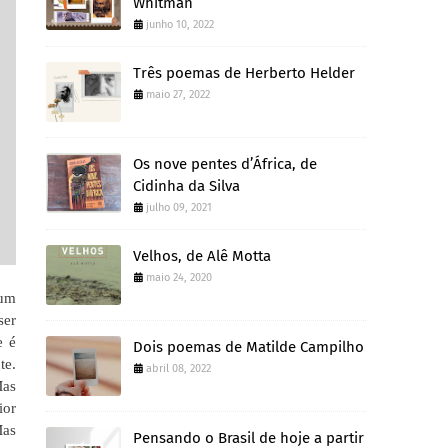
Whitman
junho 10, 2022
Três poemas de Herberto Helder
maio 27, 2022
Os nove pentes d’África, de
Cidinha da Silva
julho 09, 2021
Velhos, de Alê Motta
maio 24, 2020
 um
ser
e é
Dois poemas de Matilde Campilho
te.
abril 08, 2022
Mas
ior
Mas
Pensando o Brasil de hoje a partir