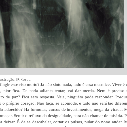
lustração: JR Korpa
ingir esse riso morto? Já não sinto nada, tudo é essa mesmice. Viver é
 pior fica. De nada adianta tentar, vai dar merda. Nem é preciso 
uto de paz? Fica sem resposta. Veja, ninguém pode responder. Porqu
o próprio coração. Não faça, se acomode, e tudo não será tão diferen
 adoecido? Há fórmulas, cursos de investimentos, mega da virada. 
meçar. Sentir o refluxo da desigualdade, para não chamar de miséria. P
ta deixar. É de se descabelar, cortar os pulsos, pular do nono andar. 