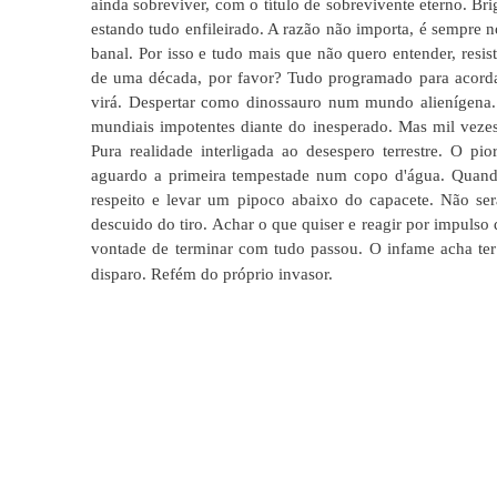
ainda sobreviver, com o título de sobrevivente eterno. B
estando tudo enfileirado. A razão não importa, é sempre 
banal. Por isso e tudo mais que não quero entender, resi
de uma década, por favor? Tudo programado para acorda
virá. Despertar como dinossauro num mundo alienígena. 
mundiais impotentes diante do inesperado. Mas mil vezes 
Pura realidade interligada ao desespero terrestre. O p
aguardo a primeira tempestade num copo d'água. Quando
respeito e levar um pipoco abaixo do capacete. Não ser
descuido do tiro. Achar o que quiser e reagir por impulso 
vontade de terminar com tudo passou. O infame acha ter
disparo. Refém do próprio invasor.