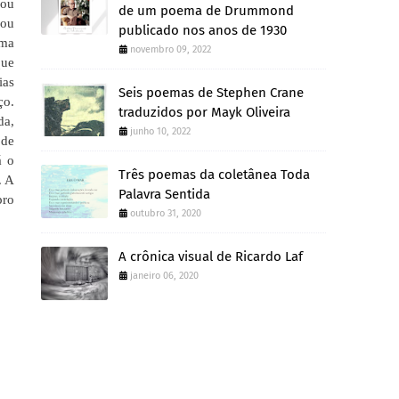
 ou
de um poema de Drummond
nou
publicado nos anos de 1930
oma
novembro 09, 2022
que
ias
Seis poemas de Stephen Crane
ço.
traduzidos por Mayk Oliveira
da,
junho 10, 2022
 de
á o
Três poemas da coletânea Toda
. A
Palavra Sentida
pro
outubro 31, 2020
A crônica visual de Ricardo Laf
janeiro 06, 2020