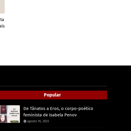
ta
aís
Popular
De Tânatos a Eros, o corpo-poético
feminista de Isabela Penov
agosto 16, 2023