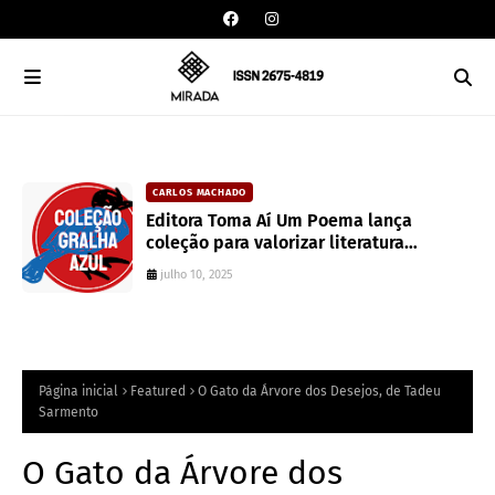
CARLOS MACHADO
an
Editora Toma Aí Um Poema lança
coleção para valorizar literatura
paranaense
julho 10, 2025
Página inicial
Featured
O Gato da Árvore dos Desejos, de Tadeu
Sarmento
O Gato da Árvore dos