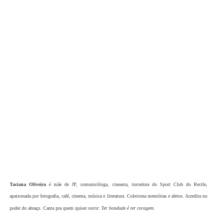
Taciana Oliveira
é mãe de JP, comunicóloga, cineasta, torcedora do Sport Club do Recife,
apaixonada por fotografia, café, cinema, música e literatura. Coleciona memórias e afetos. Acredita no
poder do abraço. Canta pra quem quiser ouvir:
Ter bondade é ter coragem
.