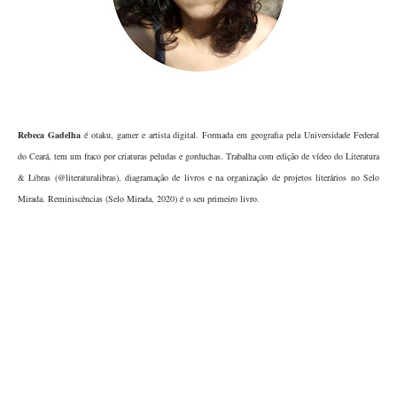
Rebeca Gadelha
é otaku, gamer e artista digital. Formada em geografia pela Universidade Federal
do Ceará, tem um fraco por criaturas peludas e gorduchas. Trabalha com edição de vídeo do Literatura
& Libras (@literaturalibras), diagramação de livros e na organização de projetos literários no Selo
Mirada. Reminiscências (Selo Mirada, 2020) é o seu primeiro livro.