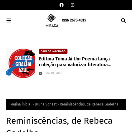
CARLOS MACHADO
an
Editora Toma Aí Um Poema lança
coleção para valorizar literatura
paranaense
julho 10, 2025
Página inicial
Bruna Sonast
Reminiscências, de Rebeca Gadelha
Reminiscências, de Rebeca