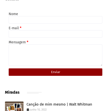
Nome
E-mail
*
Mensagem
*
Miradas
Canção de mim mesmo | Walt Whitman
junho 10, 2022