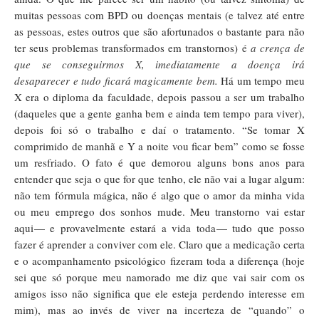
muitas pessoas com BPD ou doenças mentais (e talvez até entre
as pessoas, estes outros que são afortunados o bastante para não
ter seus problemas transformados em transtornos)
é
a crença de
que se conseguirmos X, imediatamente a doença irá
desaparecer e tudo ficará magicamente bem
.
Há um tempo meu
X era o diploma da faculdade, depois passou a ser um trabalho
(daqueles que a gente ganha bem e ainda tem tempo para viver),
depois foi só o trabalho e daí o tratamento. “Se tomar X
comprimido de manhã e Y a noite vou ficar bem” como se fosse
um resfriado. O fato é que demorou alguns bons anos para
entender que seja o que for que tenho, ele não vai a lugar algum:
não tem fórmula mágica, não é algo que o amor da minha vida
ou meu emprego dos sonhos mude. Meu transtorno vai estar
aqui
— e provavelmente estará a vida toda
— tudo que posso
fazer é aprender a conviver com ele. Claro que a medicação certa
e o acompanhamento psicológico fizeram toda a diferença (hoje
sei que só porque meu namorado me diz que vai sair com os
amigos isso não significa que ele esteja perdendo interesse em
mim), mas ao invés de viver na incerteza de “quando” o