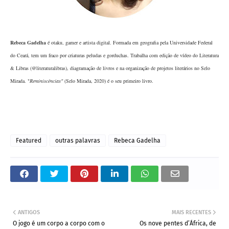
Rebeca Gadelha
é otaku, gamer e artista digital. Formada em geografia pela Universidade Federal
do Ceará, tem um fraco por criaturas peludas e gorduchas. Trabalha com edição de vídeo do Literatura
& Libras (@literaturalibras), diagramação de livros e na organização de projetos literários no Selo
Mirada. "
Reminiscências"
(Selo Mirada, 2020) é o seu primeiro livro.
Featured
outras palavras
Rebeca Gadelha
ANTIGOS
MAIS RECENTES
O jogo é um corpo a corpo com o
Os nove pentes d’África, de