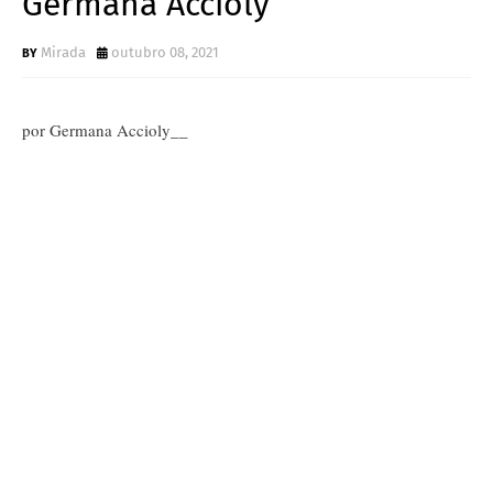
Germana Accioly
Mirada
outubro 08, 2021
por Germana Accioly__