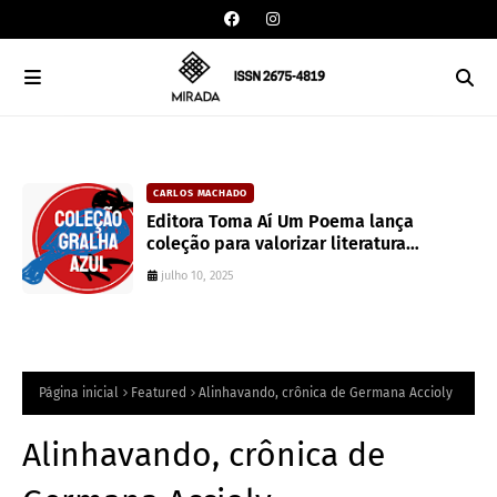
CARLOS MACHADO
an
Editora Toma Aí Um Poema lança
coleção para valorizar literatura
paranaense
julho 10, 2025
Página inicial
Featured
Alinhavando, crônica de Germana Accioly
Alinhavando, crônica de