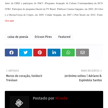
Artes da UERJ e participou do PACC (Programa Avançado de Cultura Contemporânea) da ECO-
UFRJ. Participou do programa Oncotó da TV Brasil. Publicou Cinema Garganta, em 2002; Zé Celso
e a Oficina-Uzyna de Corpos, em 2005; Cidade Ocupada, em 2007 e Pele Tecido em 2010. Fonte:
clica aqui
caixa de poesia
Ericson Pires
Featured
ANTIGOS
MAIS RECENTES
Muros do coração, Valdocir
Jerônimo voltou | Adriano B.
Trevisan
Espíndola Santos
Postado por
Mirada