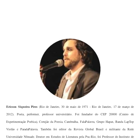
Ericson Siqueira Pires
(Rio de Janeiro, 30 de maio de 1971 - Rio de Janeiro, 17 de março de
2012). Poeta, performer, professor universitário. Foi fundador do CEP 20000 (Centro de
Experimentação Poética), Corujão da Poesia, Cambralha, FalaPalavra, Grupo Hapax, Banda LapTop
Violão e ParadaPalavra. Também foi editor da Revista Global Brasil e militante da Rede
Universidade Nômade. Doutor em Estudos de Literatura pela Puc-Rio, foi Professor do Instituto de