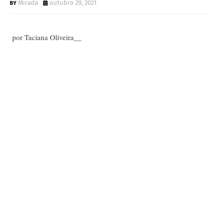
Mirada
outubro 29, 2021
por Taciana Oliveira__