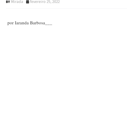
Mirada
fevereiro 25, 2022
por Iaranda Barbosa___