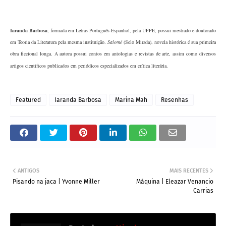
Iaranda Barbosa
, formada em Letras Português-Espanhol, pela UFPE, possui mestrado e doutorado
em Teoria da Literatura pela mesma instituição.
Salomé
(Selo Mirada), novela histórica é sua primeira
obra ficcional longa. A autora possui contos em antologias e revistas de arte, assim como diversos
artigos científicos publicados em periódicos especializados em crítica literária.
Featured
Iaranda Barbosa
Marina Mah
Resenhas
ANTIGOS
MAIS RECENTES
Pisando na jaca | Yvonne Miller
Máquina | Eleazar Venancio
Carrias