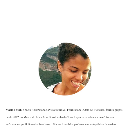
Marina Mah
é poeta, ilustradora e artista intuitiva. Facilitadora Didata de Biodanza, facilita grupos
desde 2012 no Museu de Artes Afro Brasil Rolando Toro. Expõe seus a-fazeres biocêntricos e
artísticos no per
ﬁ
l @marina.bio-danza. Marina é também professora na rede pública de ensino.