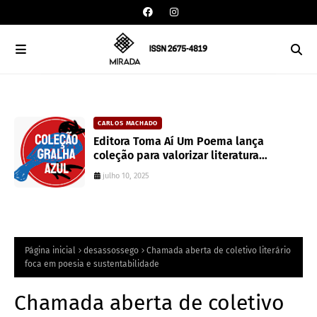
CARLOS MACHADO
an
Editora Toma Aí Um Poema lança
coleção para valorizar literatura
paranaense
julho 10, 2025
Página inicial
desassossego
Chamada aberta de coletivo literário
foca em poesia e sustentabilidade
Chamada aberta de coletivo