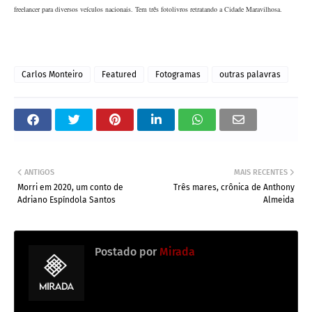
freelancer para diversos veículos nacionais. Tem três fotolivros retratando a Cidade Maravilhosa.
Carlos Monteiro
Featured
Fotogramas
outras palavras
ANTIGOS
MAIS RECENTES
Morri em 2020, um conto de
Três mares, crônica de Anthony
Adriano Espíndola Santos
Almeida
Postado por
Mirada