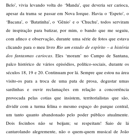
Belo’, vivia levando volta do ‘Manda’, que deveria ser carioca, 
apesar da trama se passar em Nova Iorque. Havia o ‘Espeto’, o 
‘Bacana’, o ‘Batatinha’, o ‘Gênio’ e o ‘Chuchu’, todos serviram 
de inspiração para batizar, por mim, o bando que me seguiu, 
com afinco e observação, durante uma série de fotos que estava 
clicando para o meu livro 
Rio um estado de espírito – a história 
dos fantasmas cariocas
. Eles ‘moram’ no Campo de Santana, 
palco histórico de vários episódios, político-sociais, durante os 
séculos 18, 19 e 20. Continuam por lá. Sempre que estou na área 
visito-os para a troca de uma pata de prosa, degustar umas 
sardinhas e ouvir reclamações em relação a concorrência 
provocada pelas cotias que insistem, territorialistas que são, 
dividir com a turma felina o mesmo espaço do parque central, 
um tanto quanto abandonado pelo poder público atualmente. 
Dois focinhos não se beijam; se respeitam! Saio de lá 
cantarolando alegremente, não o quem-quem musical de João 