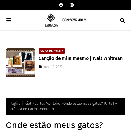
CAIXA DE POESIA
Canção de mim mesmo | Walt Whitman
junho 10, 2022
Página inicial
Carlos Monteiro
Onde estão meus gatos? Parte I –
crônica de Carlos Monteiro
Onde estão meus gatos?