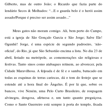
Gilberto, mas de outro João; o Ricardo que fazia parte do 
lendário Secos & Molhados: “...E o guarda belo é o herói assim 
assado/Porque é preciso ser assim assado...” 
Meus gatos não moram comigo. Ali, bem perto do Campo, 
está a igreja de São Gonçalo Garcia e São Jorge; Salve Ele! 
Ogunhê! Jorge, é uma espécie de segundo padroeiro, ‘não-
oficial’, do Rio, já que São Sebastião encima a lista. No dia 23 de 
abril, feriado na metrópole, as comemorações são religiosas e 
festivas. Tanto sinos como atabaques retinem, ao alvorecer, pela 
Cidade Maravilhosa. A feijoada é de fé e o samba, batucado em 
todas as esquinas de terras cariocas, dá o tom do festejo que se 
estende até a hora final do Ângelus. É por lá que, sobre os 
bancos, vive Neném, uma Pelo Curto Brasileiro, de roupagem 
alvinegra, dengosa, afetuosa e, um tanto quanto preguiçosa. 
Como o Santo Guerreiro está sempre à porta do templo, fixada 