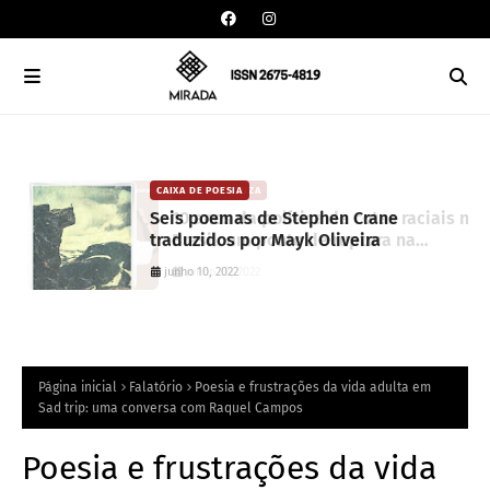
CAIXA DE POESIA
o
Seis poemas de Stephen Crane
traduzidos por Mayk Oliveira
junho 10, 2022
Página inicial
Falatório
Poesia e frustrações da vida adulta em
Sad trip: uma conversa com Raquel Campos
Poesia e frustrações da vida