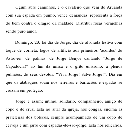
Ogum abre caminhos, é o cavaleiro que vem de Aruanda 
com sua espada em punho, vence demandas, representa a força 
do bem contra o dragão da maldade. Distribui rosas vermelhas 
sendo puro amor.
Domingo, 23, foi dia de Jorge, dia de alvorada festiva com 
toque de corneta, fogos de artifício aos primeiros ‘acordes’ do 
Astro-rei, de palmas, de Jorge Benjor cantando “Jorge de 
Capadócia!” ao fim da missa e o grito uníssono, a plenos 
pulmões, de seus devotos: “Viva Jorge! Salve Jorge!”. Dia em 
que os atabaques soam nos terreiros e barracões e espadas se 
cruzam em proteção.
Jorge é assim; íntimo, solidário, companheiro, amigo de 
copo e de cruz. Está no altar da igreja, nos congás, encima as 
prateleiras dos botecos, sempre acompanhado de um copo de 
cerveja e um jarro com espadas-de-são-jorge. Está nos relicários, 