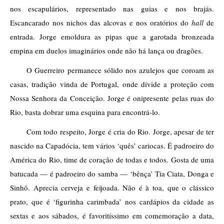
nos escapulários, representado nas guias e nos brajás. 
Escancarado nos nichos das alcovas e nos oratórios do 
hall
 de 
entrada. Jorge emoldura as pipas que a garotada bronzeada 
empina em duelos imaginários onde não há lança ou dragões. 
O Guerreiro permanece sólido nos azulejos que coroam as 
casas, tradição vinda de Portugal, onde divide a proteção com 
Nossa Senhora da Conceição. Jorge é onipresente pelas ruas do 
Rio, basta dobrar uma esquina para encontrá-lo. 
Com todo respeito, Jorge é cria do Rio. Jorge, apesar de ter 
nascido na Capadócia, tem vários ‘quês’ cariocas. É padroeiro do 
América do Rio, time de coração de todas e todos. Gosta de uma 
batucada — é padroeiro do samba — ‘bênça’ Tia Ciata, Donga e 
Sinhô. Aprecia cerveja e feijoada. Não é à toa, que o clássico 
prato, que é ‘figurinha carimbada’ nos cardápios da cidade as 
sextas e aos sábados, é favoritíssimo em comemoração a data, 