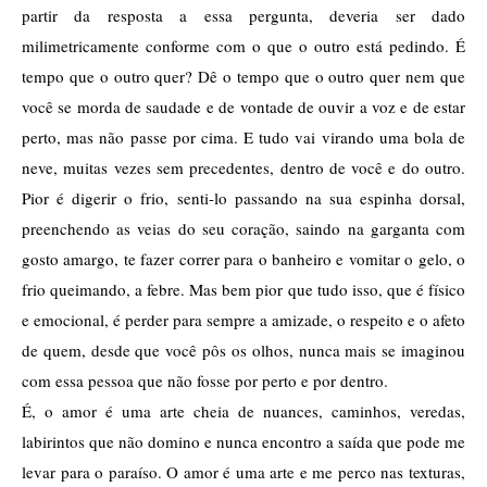
partir da resposta a essa pergunta, deveria ser dado 
milimetricamente conforme com o que o outro está pedindo. É 
tempo que o outro quer? Dê o tempo que o outro quer nem que 
você se morda de saudade e de vontade de ouvir a voz e de estar 
perto, mas não passe por cima. E tudo vai virando uma bola de 
neve, muitas vezes sem precedentes, dentro de você e do outro. 
Pior é digerir o frio, senti-lo passando na sua espinha dorsal, 
preenchendo as veias do seu coração, saindo na garganta com 
gosto amargo, te fazer correr para o banheiro e vomitar o gelo, o 
frio queimando, a febre. Mas bem pior que tudo isso, que é físico 
e emocional, é perder para sempre a amizade, o respeito e o afeto 
de quem, desde que você pôs os olhos, nunca mais se imaginou 
com essa pessoa que não fosse por perto e por dentro. 
É, o amor é uma arte cheia de nuances, caminhos, veredas, 
labirintos que não domino e nunca encontro a saída que pode me 
levar para o paraíso. O amor é uma arte e me perco nas texturas, 