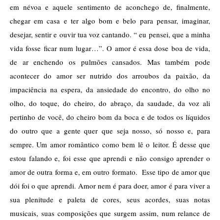
em névoa e aquele sentimento de aconchego de, finalmente, 
chegar em casa e ter algo bom e belo para pensar, imaginar, 
desejar, sentir e ouvir tua voz cantando. “ eu pensei, que a minha 
vida fosse ficar num lugar…”. O amor é essa dose boa de vida, 
de ar enchendo os pulmões cansados. Mas também pode 
acontecer do amor ser nutrido dos arroubos da paixão, da 
impaciência na espera, da ansiedade do encontro, do olho no 
olho, do toque, do cheiro, do abraço, da saudade, da voz ali 
pertinho de você, do cheiro bom da boca e de todos os líquidos 
do outro que a gente quer que seja nosso, só nosso e, para 
sempre. Um amor romântico como bem lê o leitor. É desse que 
estou falando e, foi esse que aprendi e não consigo aprender o 
amor de outra forma e, em outro formato.  Esse tipo de amor que 
dói foi o que aprendi. Amor nem é para doer, amor é para viver a 
sua plenitude e paleta de cores, seus acordes, suas notas 
musicais, suas composições que surgem assim, num relance de 