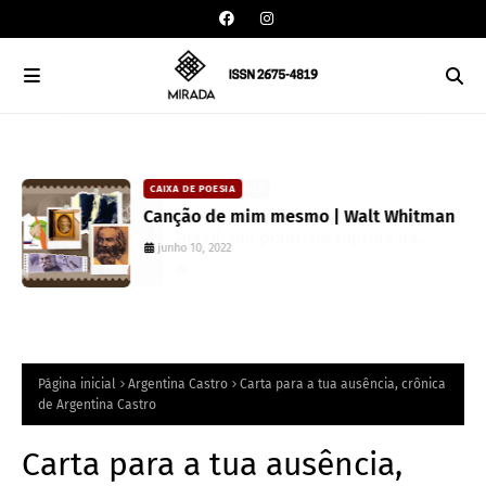
DAVISON SOUZA
CAIXA DE POESIA
10 anos da política de cotas raciais no
Canção de mim mesmo | Walt Whitma
Brasil: um ponto de ruptura na
junho 10, 2022
colonialidade
junho 10, 2022
Página inicial
Argentina Castro
Carta para a tua ausência, crônica
de Argentina Castro
Carta para a tua ausência,