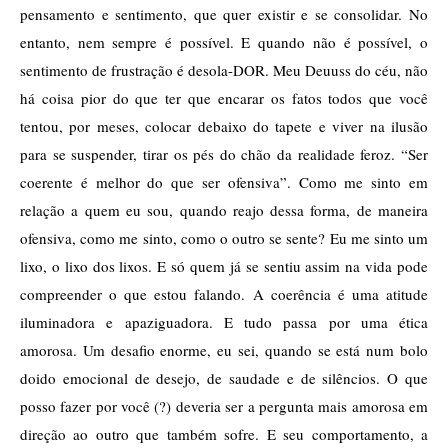
pensamento e sentimento, que quer existir e se consolidar. No 
entanto, nem sempre é possível. E quando não é possível, o 
sentimento de frustração é desola-DOR. Meu Deuuss do céu, não 
há coisa pior do que ter que encarar os fatos todos que você 
tentou, por meses, colocar debaixo do tapete e viver na ilusão 
para se suspender, tirar os pés do chão da realidade feroz. “Ser 
coerente é melhor do que ser ofensiva”. Como me sinto em 
relação a quem eu sou, quando reajo dessa forma, de maneira 
ofensiva, como me sinto, como o outro se sente? Eu me sinto um 
lixo, o lixo dos lixos. E só quem já se sentiu assim na vida pode 
compreender o que estou falando. A coerência é uma atitude 
iluminadora e apaziguadora. E tudo passa por uma ética 
amorosa. Um desafio enorme, eu sei, quando se está num bolo 
doido emocional de desejo, de saudade e de silêncios. O que 
posso fazer por você (?) deveria ser a pergunta mais amorosa em 
direção ao outro que também sofre. E seu comportamento, a 