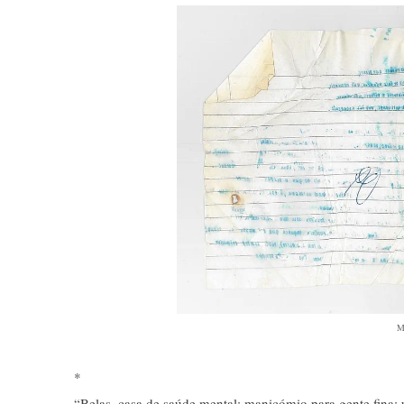
Ma
*
“Belas, casa de saúde mental; manicómio para gente fina; 