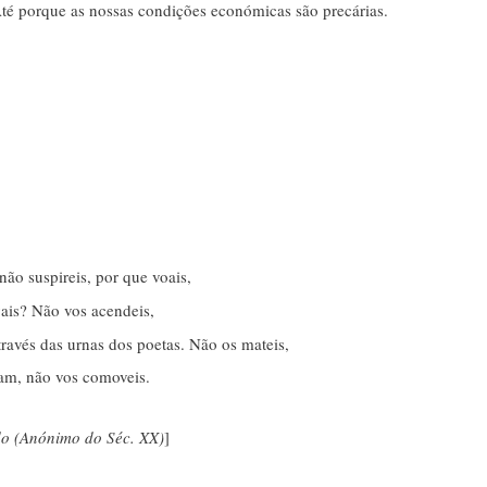
Até porque as nossas condições económicas são precárias.
não suspireis, por que voais,
vais? Não vos acendeis,
ravés das urnas dos poetas. Não os mateis,
çam, não vos comoveis.
do (Anónimo do Séc. XX)
]