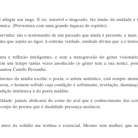
 atingiu seu auge. E eu, sensível e magoado, tão irmão da unidade e 
ómica. (Porventura com uma grande riqueza de espírito).
convinha: são o testemunho de um passado que ainda é presente, e mais
ma que aspira ao rigor, à estreme verdade, unidade divina que a é terres
ura e reflexão inteligentes, e sem a transgressão do génio visionári
 em um tempo tantas vezes anoitecido (o génio tem a sua noite), po
 chamou Camilo Pessanha.
ones da minha escrita: o poeta, o artista autêntico, está sempre atent
poesia, o homem sofrido cuja condição é sofrimento, revelação, iluminaç
dição intrínseca à do poeta maldito.
dade: jamais abdicarei do cerne do real que é conhecimento das coi
o corpo do poema que é dualidade presença-ausência.
a atroz da solidão me restitua o essencial. Mesmo sem mulher, que m