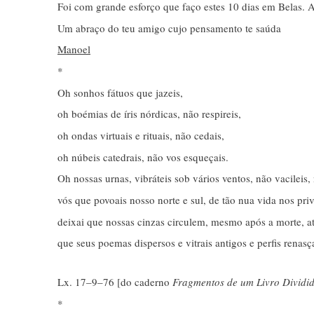
Foi com grande esforço que faço estes 10 dias em Belas. 
Um abraço do teu amigo cujo pensamento te saúda
Manoel
*
Oh sonhos fátuos que jazeis,
oh boémias de íris nórdicas, não respireis,
oh ondas virtuais e rituais, não cedais,
oh núbeis catedrais, não vos esqueçais.
Oh nossas urnas, vibráteis sob vários ventos, não vacileis, 
vós que povoais nosso norte e sul, de tão nua vida nos pri
deixai que nossas cinzas circulem, mesmo após a morte, at
que seus poemas dispersos e vitrais antigos e perfis renas
Lx. 17–9–76 [do caderno
Fragmentos de um Livro Dividi
*