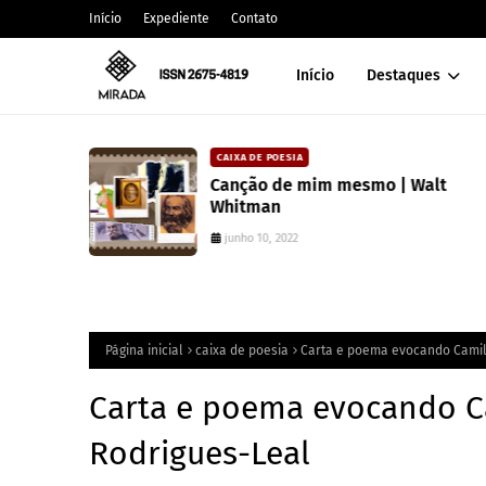
Início
Expediente
Contato
Início
Destaques
CAIXA DE POESIA
 lança
Canção de mim mesmo | Walt
atura
Whitman
junho 10, 2022
Página inicial
caixa de poesia
Carta e poema evocando Camil
Carta e poema evocando C
Rodrigues-Leal