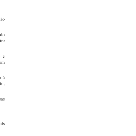
tão
 do
tre
o e
rém
o à
ão,
sas
ais