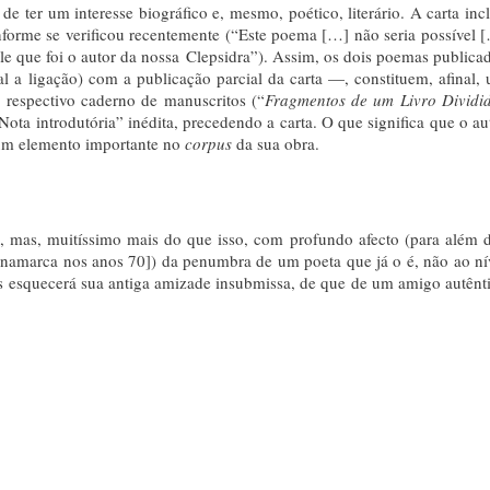
e ter um interesse biográfico e, mesmo, poético, literário. A carta incl
forme se verificou recentemente (“Este poema […] não seria possível 
le que foi o autor da nossa Clepsidra”). Assim, os dois poemas publica
 a ligação) com a publicação parcial da carta —, constituem, afinal,
o respectivo caderno de manuscritos (“
Fragmentos de um Livro Dividi
ta introdutória” inédita, precedendo a carta. O que significa que o au
o um elemento importante no
corpus
da sua obra.
, mas, muitíssimo mais do que isso, com profundo afecto (para além 
inamarca nos anos 70]) da penumbra de um poeta que já o é, não ao ní
ais esquecerá sua antiga amizade insubmissa, de que de um amigo autênt