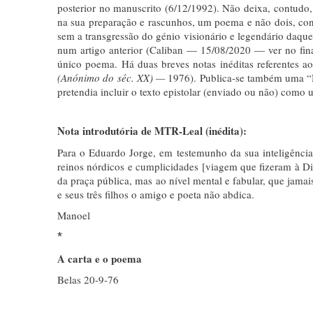
posterior no manuscrito (6/12/1992). Não deixa, contudo, d
na sua preparação e rascunhos, um poema e não dois, con
sem a transgressão do génio visionário e legendário daque
num artigo anterior (Caliban — 15/08/2020 — ver no final
único poema. Há duas breves notas inéditas referentes a
(Anónimo do séc. XX) —
1976). Publica-se também uma “No
pretendia incluir o texto epistolar (enviado ou não) com
Nota introdutória de MTR-Leal (inédita):
Para o Eduardo Jorge, em testemunho da sua inteligência
reinos nórdicos e cumplicidades [viagem que fizeram à D
da praça pública, mas ao nível mental e fabular, que jam
e seus três filhos o amigo e poeta não abdica.
Manoel
*
A carta e o poema
Belas 20-9-76