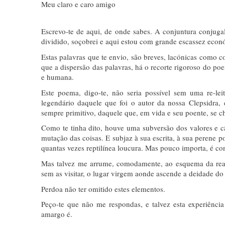
Meu claro e caro amigo
Escrevo-te de aqui, de onde sabes. A conjuntura conjugal
dividido, soçobrei e aqui estou com grande escassez econ
Estas palavras que te envio, são breves, lacónicas como 
que a dispersão das palavras, há o recorte rigoroso do poe
e humana.
Este poema, digo-te, não seria possível sem uma re-leit
legendário daquele que foi o autor da nossa Clepsidra,
sempre primitivo, daquele que, em vida e seu poente, se
Como te tinha dito, houve uma subversão dos valores e cân
mutação das coisas. E subjaz à sua escrita, à sua perene 
quantas vezes reptilínea loucura. Mas pouco importa, é con
Mas talvez me arrume, comodamente, ao esquema da reali
sem as visitar, o lugar virgem aonde ascende a deidade d
Perdoa não ter omitido estes elementos.
Peço-te que não me respondas, e talvez esta experiênci
amargo é.