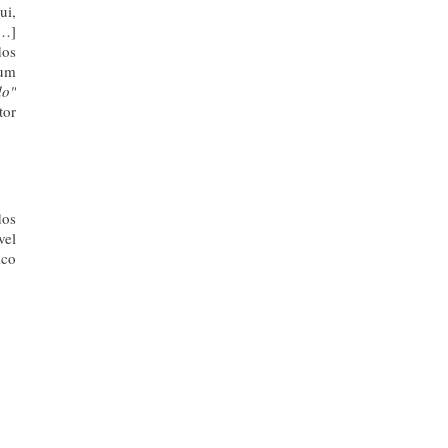
ui,
[…]
dos
 um
do"
tor
dos
vel
ico