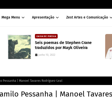
Mega Menu
Apresentação
Zest Artes e Comunicação
CAIXA DE POESIA
Seis poemas de Stephen Crane
traduzidos por Mayk Oliveira
junho 10, 2022
o Pessanha | Manoel Tavares Rodrigues-Leal
amilo Pessanha | Manoel Tavare