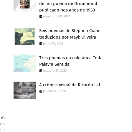
de um poema de Drummond
publicado nos anos de 1930
novembro 09, 2022
Seis poemas de Stephen Crane
traduzidos por Mayk Oliveira
junho 10, 2022
Três poemas da coletânea Toda
Palavra Sentida
outubro 31, 2020
A crônica visual de Ricardo Laf
janeiro 06, 2020
16)
 de
ota