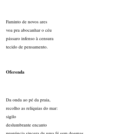
Faminto de novos ares
voa pra abocanhar o céu
pássaro infenso à censura
tecido de pensamento.
Oferenda
Da onda ao pé da praia,
recolho as relíquias do mar:
sigilo
deslumbrante encanto
pronúncia sincera de uma fé sem dogmas.