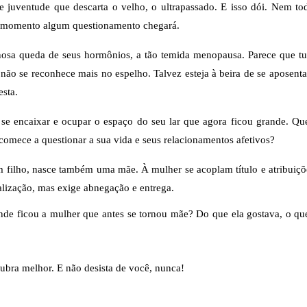
juventude que descarta o velho, o ultrapassado. E isso dói. Nem tod
um momento algum questionamento chegará.
nosa queda de seus hormônios, a tão temida menopausa. Parece que tu
 se reconhece mais no espelho. Talvez esteja à beira de se aposentar
esta.
be se encaixar e ocupar o espaço do seu lar que agora ficou grande. Qu
 comece a questionar a sua vida e seus relacionamentos afetivos?
filho, nasce também uma mãe. À mulher se acoplam título e atribuiçõe
alização, mas exige abnegação e entrega.
de ficou a mulher que antes se tornou mãe? Do que ela gostava, o que
ubra melhor. E não desista de você, nunca!