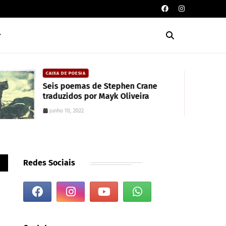
ELOÍSA ARAGÃO
Leia esta canção: Ednardo, uma
celebração à musica e à literatura
agosto 15, 2024
Redes Sociais