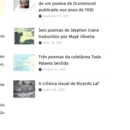
de um poema de Drummond
publicado nos anos de 1930
novembro 09, 2022
Seis poemas de Stephen Crane
em 
traduzidos por Mayk Oliveira
junho 10, 2022
do 
Três poemas da coletânea Toda
Palavra Sentida
ó, 
outubro 31, 2020
A crônica visual de Ricardo Laf
te 
janeiro 06, 2020
da 
ão 