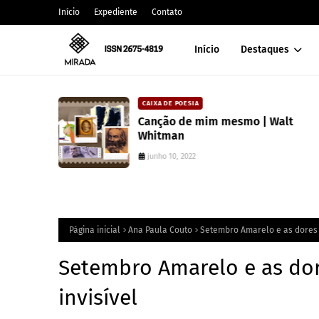
Início
Expediente
Contato
Início
Destaques
DAVISON SOUZA
alt
10 anos da política de cotas racia
Brasil: um ponto de ruptura na
colonialidade
junho 10, 2022
Página inicial
Ana Paula Couto
Setembro Amarelo e as dores q
Setembro Amarelo e as dor
invisível