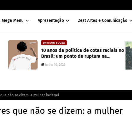
Mega Menu
Apresentação
Zest Artes e Comunicação
CAIXA DE POESIA
is no
Seis poemas de Stephen Crane
traduzidos por Mayk Oliveira
junho 10, 2022
ue não se dizem: a mulher invisível
es que não se dizem: a mulher