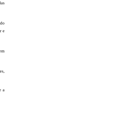
as 
do 
 e 
em 
s, 
 a 