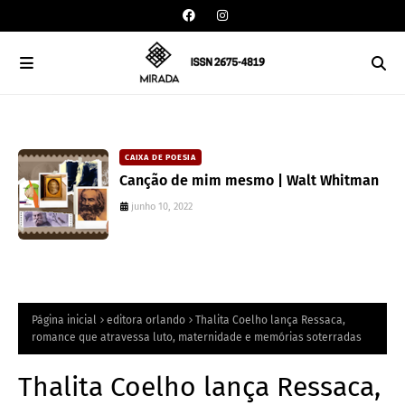
DAVISON SOUZA
CAIXA DE POESIA
10 anos da política de cotas raciais no
Canção de mim mesmo | Walt Whitman
Brasil: um ponto de ruptura na
junho 10, 2022
colonialidade
junho 10, 2022
Página inicial
editora orlando
Thalita Coelho lança Ressaca,
romance que atravessa luto, maternidade e memórias soterradas
Thalita Coelho lança Ressaca,