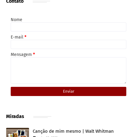
Contato
Nome
E-mail
*
Mensagem
*
Miradas
Canção de mim mesmo | Walt Whitman