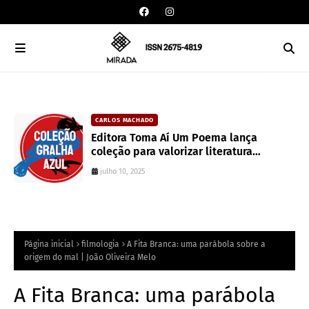
CARLOS MACHADO
an
Editora Toma Aí Um Poema lança
coleção para valorizar literatura
paranaense
julho 10, 2025
Página inicial
filmologia
A Fita Branca: uma parábola sobre a
origem do mal | João Oliveira Melo
A Fita Branca: uma parábola