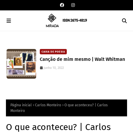
CAIXA DE POESIA
ELOÍSA ARAGÃO
o
Seis poemas de Stephen Crane
Leia esta canção: Ednardo, uma
traduzidos por Mayk Oliveira
celebração à musica e à literatura
junho 10, 2022
agosto 15, 2024
Página inicial
Carlos Monteiro
O que aconteceu? | Carlos
Monteiro
O que aconteceu? | Carlos