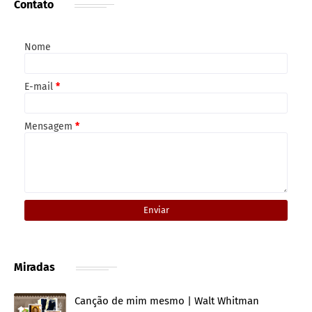
Contato
Nome
E-mail
*
Mensagem
*
Miradas
Canção de mim mesmo | Walt Whitman