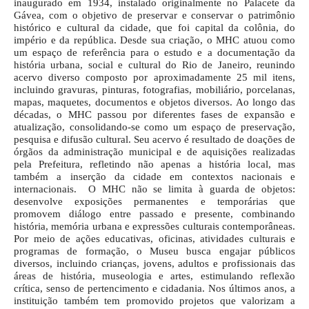
inaugurado em 1934, instalado originalmente no Palacete da
Gávea, com o objetivo de preservar e conservar o patrimônio
histórico e cultural da cidade, que foi capital da colônia, do
império e da república. Desde sua criação, o MHC atuou como
um espaço de referência para o estudo e a documentação da
história urbana, social e cultural do Rio de Janeiro, reunindo
acervo diverso composto por aproximadamente 25 mil itens,
incluindo gravuras, pinturas, fotografias, mobiliário, porcelanas,
mapas, maquetes, documentos e objetos diversos. Ao longo das
décadas, o MHC passou por diferentes fases de expansão e
atualização, consolidando-se como um espaço de preservação,
pesquisa e difusão cultural. Seu acervo é resultado de doações de
órgãos da administração municipal e de aquisições realizadas
pela Prefeitura, refletindo não apenas a história local, mas
também a inserção da cidade em contextos nacionais e
internacionais. O MHC não se limita à guarda de objetos:
desenvolve exposições permanentes e temporárias que
promovem diálogo entre passado e presente, combinando
história, memória urbana e expressões culturais contemporâneas.
Por meio de ações educativas, oficinas, atividades culturais e
programas de formação, o Museu busca engajar públicos
diversos, incluindo crianças, jovens, adultos e profissionais das
áreas de história, museologia e artes, estimulando reflexão
crítica, senso de pertencimento e cidadania. Nos últimos anos, a
instituição também tem promovido projetos que valorizam a