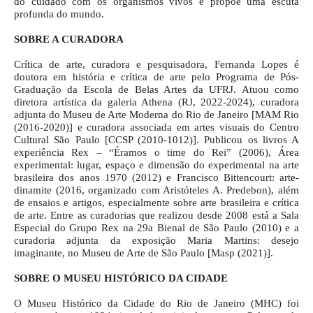
do cuidado com os organismos vivos e propõe uma escuta
profunda do mundo.
SOBRE A CURADORA
Crítica de arte, curadora e pesquisadora, Fernanda Lopes é
doutora em história e crítica de arte pelo Programa de Pós-
Graduação da Escola de Belas Artes da UFRJ. Atuou como
diretora artística da galeria Athena (RJ, 2022-2024), curadora
adjunta do Museu de Arte Moderna do Rio de Janeiro [MAM Rio
(2016-2020)] e curadora associada em artes visuais do Centro
Cultural São Paulo [CCSP (2010-1012)]. Publicou os livros A
experiência Rex – “Éramos o time do Rei” (2006), Área
experimental: lugar, espaço e dimensão do experimental na arte
brasileira dos anos 1970 (2012) e Francisco Bittencourt: arte-
dinamite (2016, organizado com Aristóteles A. Predebon), além
de ensaios e artigos, especialmente sobre arte brasileira e crítica
de arte. Entre as curadorias que realizou desde 2008 está a Sala
Especial do Grupo Rex na 29a Bienal de São Paulo (2010) e a
curadoria adjunta da exposição Maria Martins: desejo
imaginante, no Museu de Arte de São Paulo [Masp (2021)].
SOBRE O MUSEU HISTÓRICO DA CIDADE
O Museu Histórico da Cidade do Rio de Janeiro (MHC) foi