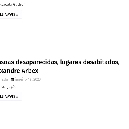
Marcela Güther__
LEIA MAIS »
ssoas desaparecidas, lugares desabitados,
exandre Arbex
irada
janeiro 19, 2023
Divulgação __
LEIA MAIS »