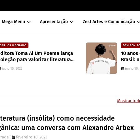
Mega Menu
Apresentação
Zest Artes e Comunicação
DAVISON SOUZA
10 anos da política de cotas raciais no
Brasil: um ponto de ruptura na
colonialidade
junho 10, 2022
Mostrar tud
iteratura (insólita) como necessidade
gânica: uma conversa com Alexandre Arbex
irada
fevereiro 10, 2023