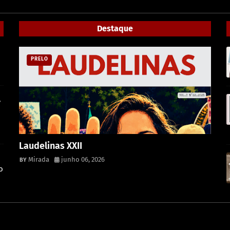
Destaque
PRELO
,
Laudelinas XXII
Mirada
junho 06, 2026
o