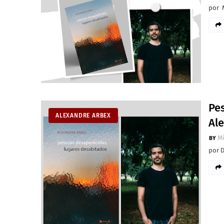
por 
Pe
ALEXANDRE ARBEX
Al
M
por 