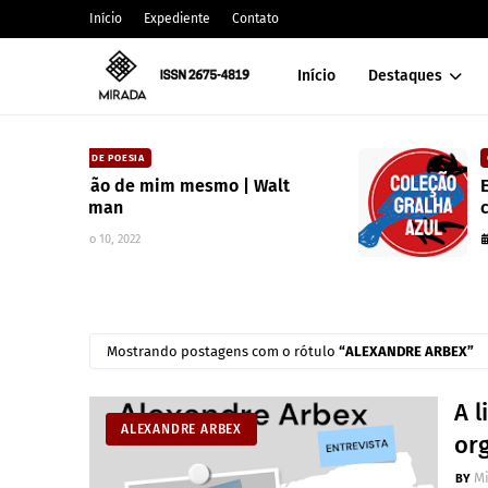
Início
Expediente
Contato
Início
Destaques
CARLOS MACHADO
Walt
Editora Toma Aí Um Poema lança
coleção para valorizar literatura
paranaense
julho 10, 2025
Mostrando postagens com o rótulo
ALEXANDRE ARBEX
A l
ALEXANDRE ARBEX
or
M