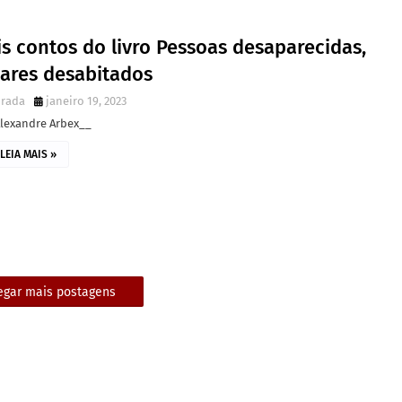
s contos do livro Pessoas desaparecidas,
gares desabitados
irada
janeiro 19, 2023
Alexandre Arbex__
LEIA MAIS »
egar mais postagens