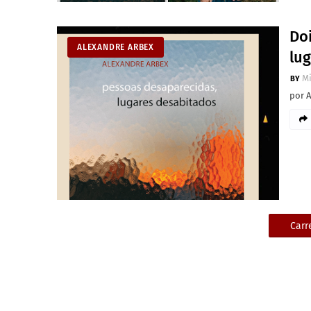
Doi
ALEXANDRE ARBEX
lu
M
por 
Carr