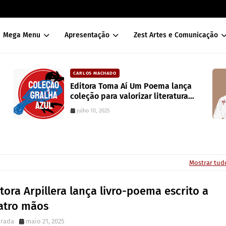
Mega Menu
Apresentação
Zest Artes e Comunicação
DAVISON SOUZA
Um Poema lança
10 anos da política de co
izar literatura
Brasil: um ponto de rupt
colonialidade
junho 10, 2022
Mostrar tud
tora Arpillera lança livro-poema escrito a
atro mãos
irada
maio 21, 2025