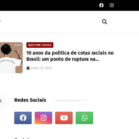
CAIXA DE POESIA
tas raciais no
Seis poemas de Stephen Crane
ura na
traduzidos por Mayk Oliveira
junho 10, 2022
Redes Sociais
o