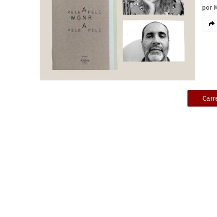
por 
Carr