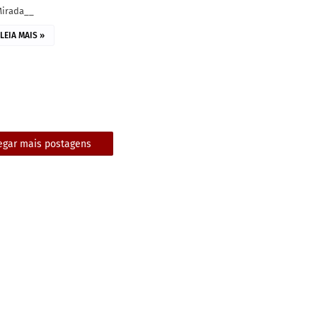
Mirada__
LEIA MAIS »
egar mais postagens