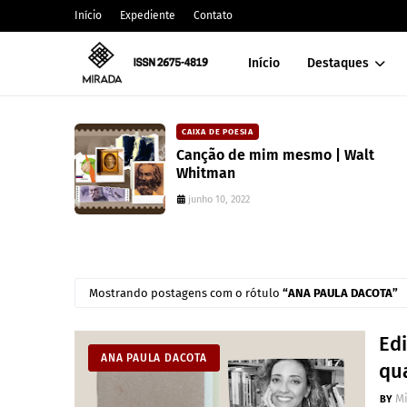
Início
Expediente
Contato
Início
Destaques
IA
CARLOS MACHADO
e mim mesmo | Walt
Editora Toma Aí 
coleção para valor
paranaense
22
julho 10, 2025
Mostrando postagens com o rótulo
ANA PAULA DACOTA
Edi
ANA PAULA DACOTA
qu
M