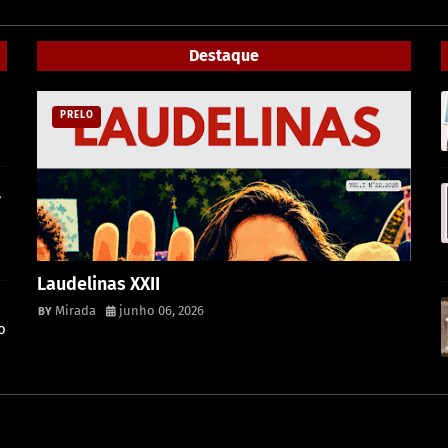
Destaque
PRELO
,
Laudelinas XXII
Mirada
junho 06, 2026
o