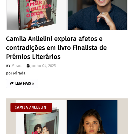
Camila Anllelini explora afetos e
contradições em livro Finalista de
Prêmios Literários
Mirada
junho 04, 2025
por Mirada__
LEIA MAIS »
CAMILA ANLLELINI