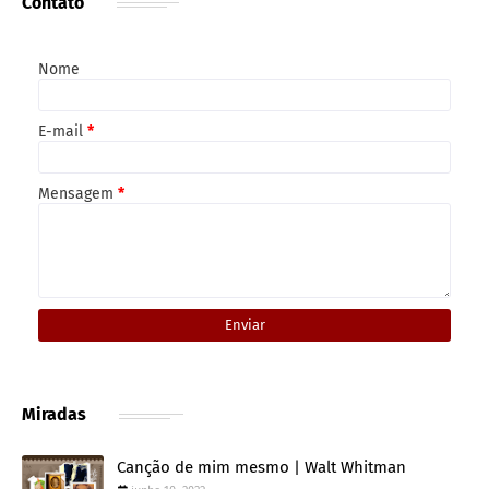
Contato
Nome
E-mail
*
Mensagem
*
Miradas
Canção de mim mesmo | Walt Whitman