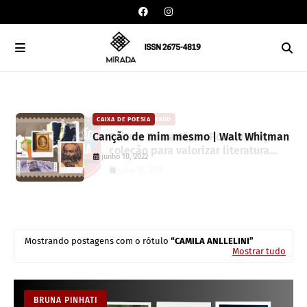
CAIXA DE POESIA
CARLOS MACHADO
Canção de mim mesmo | Walt Whitman
Editora Toma Aí Um Poema lança
coleção para valorizar literatura
junho 10, 2022
paranaense
julho 10, 2025
Mostrando postagens com o rótulo
CAMILA ANLLELINI
Mostrar tudo
BRUNA PINHATI