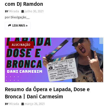
com DJ Ramdon
Mirada
julho 30, 2021
por Divulgação__
LEIA MAIS »
ALUCINAÇÃO
Resumo da Ópera e Lapada, Dose e
Bronca | Dani Carmesim
Mirada
março 26, 2021