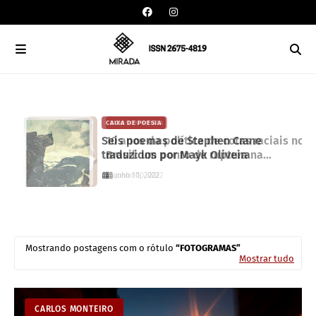
CAIXA DE POESIA
DAVISON SOUZA
Seis poemas de Stephen Crane
10 anos da política de cotas raciais no
traduzidos por Mayk Oliveira
Brasil: um ponto de ruptura na
colonialidade
junho 10, 2022
junho 10, 2022
Mostrando postagens com o rótulo
FOTOGRAMAS
Mostrar tudo
CARLOS MONTEIRO