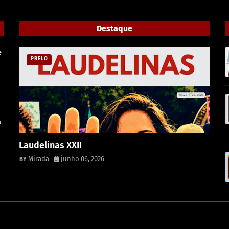
Destaque
e
PRELO
a
Laudelinas XXII
Mirada
junho 06, 2026