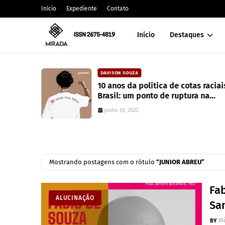
Início
Expediente
Contato
Início
Destaques
DAVISON SOUZA
alt
10 anos da política de cotas raciai
Brasil: um ponto de ruptura na
colonialidade
junho 10, 2022
Mostrando postagens com o rótulo
JUNIOR ABREU
Fa
ALUCINAÇÃO
Sa
M