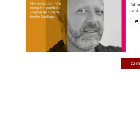
Fabi
cant
Carr