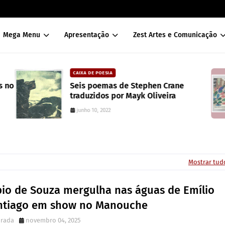
Mega Menu
Apresentação
Zest Artes e Comunicação
CAIXA DE POESIA
s no
Seis poemas de Stephen Crane
traduzidos por Mayk Oliveira
junho 10, 2022
Mostrar tud
bio de Souza mergulha nas águas de Emílio
ntiago em show no Manouche
irada
novembro 04, 2025