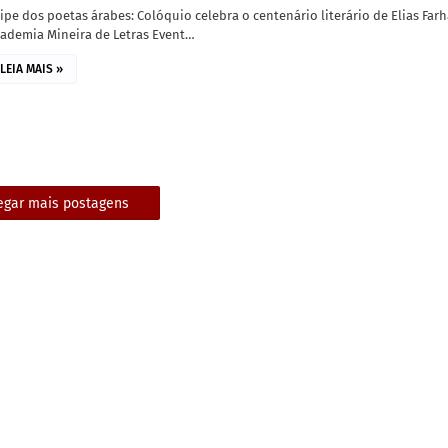
ipe dos poetas árabes: Colóquio celebra o centenário literário de Elias Farh
cademia Mineira de Letras Event…
LEIA MAIS »
egar mais postagens