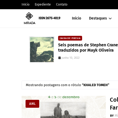
Início
Expediente
Contato
Início
Destaques
CAIXA DE POESIA
alt
Seis poemas de Stephen Crane
traduzidos por Mayk Oliveira
junho 10, 2022
Mostrando postagens com o rótulo
KHALED TOMEH
Col
AML
Fa
M