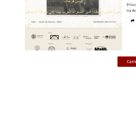
Prínc
na A
Carr