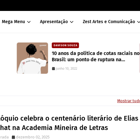
Mega Menu
Apresentação
Zest Artes e Comunicação
DAVISON SOUZA
10 anos da política de cotas raciais no
Brasil: um ponto de ruptura na
colonialidade
junho 10, 2022
Mostrar tud
óquio celebra o centenário literário de Elias
rhat na Academia Mineira de Letras
irada
dezembro 02, 2025